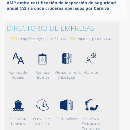
AMP emite certificación de inspección de seguridad
anual (ASI) a once cruceros operados por Carnival
DIRECTORIO DE EMPRESAS
3721
compañías registradas,
51
países,
83
empresas patrocinadas
Agencias de
Agencias
Almacenamiento
Astilleros
Aduana
Navieras
y Bodegaje
Compañías
Consultores
Embarcadores
Empresas
Navieras
Marítimos
Portuarias y
Terminales