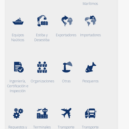
Marítimos
Equipos
Estiba y
Exportadores
Importadores
Naúticos
Desestiba
Ingeniería,
Organizaciones
Otras
Pesqueros
Certificación e
Inspección
Repuestos y
Terminales
Transporte
Transporte