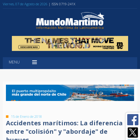
Viernes, 07 de Agosto de 2026
| ISSN 0719-241X
MENU
15 de Enero de 2018
Accidentes marítimos: La diferencia
entre "colisión" y "abordaje" de
buques