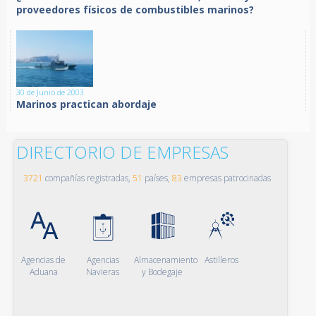
proveedores físicos de combustibles marinos?
30 de Junio de 2003
Marinos practican abordaje
DIRECTORIO DE EMPRESAS
3721
compañías registradas,
51
países,
83
empresas patrocinadas
Agencias de
Agencias
Almacenamiento
Astilleros
Aduana
Navieras
y Bodegaje