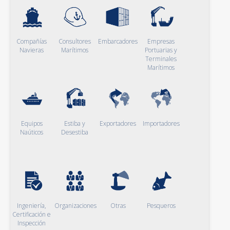
Compañías
Consultores
Embarcadores
Empresas
Navieras
Marítimos
Portuarias y
Terminales
Marítimos
Equipos
Estiba y
Exportadores
Importadores
Naúticos
Desestiba
Ingeniería,
Organizaciones
Otras
Pesqueros
Certificación e
Inspección