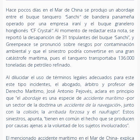
Hace pocos días en el Mar de China se produjo un abordaje
entre el buque tanquero
“
Sanchi
”
de bandera panameña
operado por una empresa iraní y el buque granelero
hongkonés
“
CF Crystal
”
. Al momento de redactar esta nota, se
reportó la desaparición de 31 tripulantes del buque
“
Sanchi”, y
Greenpeace se pronunció sobre riesgos por contaminación
ambiental y que el siniestro podría convertirse en una gran
catástrofe marítima, pues el tanquero transportaba 136.000
toneladas de petróleo refinado.
Al dilucidar el uso de términos legales adecuados para este
este tipo incidentes, el abogado, árbitro y profesor de
Derecho Marítimo, José Antonio Pejovés, aclara en principio
que “el
abordaje
es una especie de
accidente marítimo
-por
un sector de la doctrina un
accidente de la navegación
-, junto
con la
colisión
, la
arribada forzosa
y el
naufragio”
. Estos
siniestros, apunta, “tienen en común el hecho que se producen
por causas ajenas a la voluntad de los sujetos involucrados”.
El mencionado accidente marítimo en el Mar de China- explica