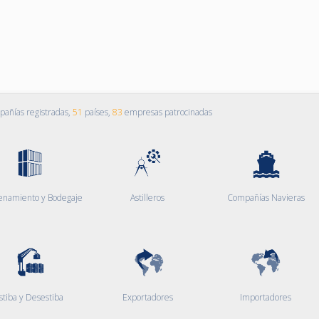
añías registradas,
51
países,
83
empresas patrocinadas
enamiento y Bodegaje
Astilleros
Compañías Navieras
stiba y Desestiba
Exportadores
Importadores