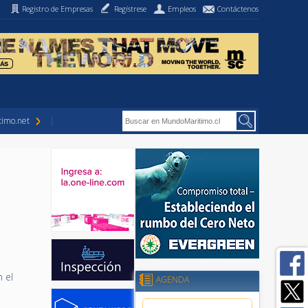
Registro de Empresas
Regístrese
Empleos
Contáctenos
imo.net
 el
AGENDA