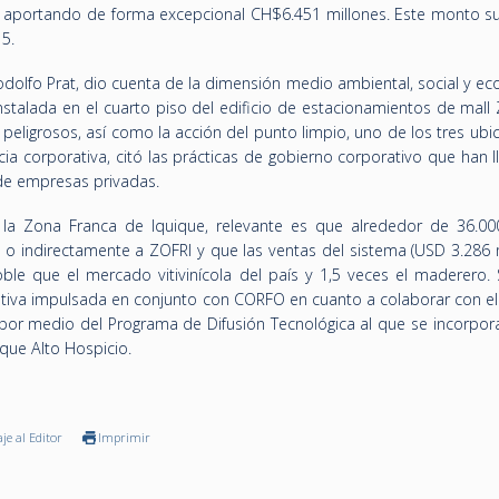
 aportando de forma excepcional CH$6.451 millones. Este monto s
5.
odolfo Prat, dio cuenta de la dimensión medio ambiental, social y e
nstalada en el cuarto piso del edificio de estacionamientos de mall 
 peligrosos, así como la acción del punto limpio, uno de los tres ub
cia corporativa, citó las prácticas de gobierno corporativo que han 
de empresas privadas.
la Zona Franca de Iquique, relevante es que alrededor de 36.00
a o indirectamente a ZOFRI y que las ventas del sistema (USD 3.286 
oble que el mercado vitivinícola del país y 1,5 veces el maderero. 
ciativa impulsada en conjunto con CORFO en cuanto a colaborar con e
or medio del Programa de Difusión Tecnológica al que se incorpora
rque Alto Hospicio.
je al Editor
Imprimir