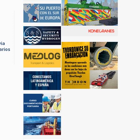
via
arios