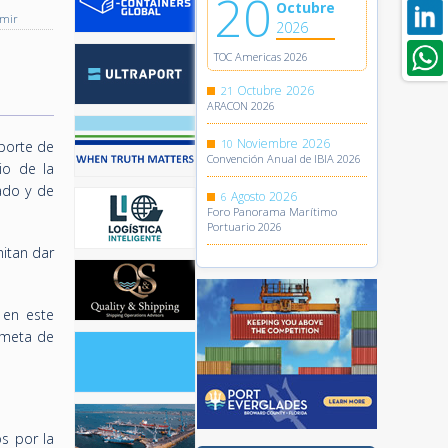
20
Octubre
imir
2026
TOC Americas 2026
Octubre
2026
21
ARACON 2026
Noviembre
2026
10
eporte de
Convención Anual de IBIA 2026
io de la
ado y de
Agosto
2026
6
Foro Panorama Marítimo
Portuario 2026
itan dar
 en este
a meta de
s por la