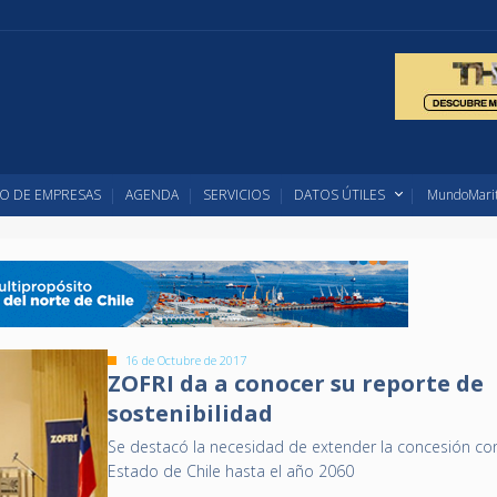
O DE EMPRESAS
AGENDA
SERVICIOS
DATOS ÚTILES
MundoMarit
16 de Octubre de 2017
ZOFRI da a conocer su reporte de
sostenibilidad
Se destacó la necesidad de extender la concesión con
Estado de Chile hasta el año 2060