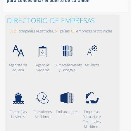
para concesionar el puerto de La Unión
DIRECTORIO DE EMPRESAS
3721
compañías registradas,
51
países,
83
empresas patrocinadas
Agencias de
Agencias
Almacenamiento
Astilleros
Aduana
Navieras
y Bodegaje
Compañías
Consultores
Embarcadores
Empresas
Navieras
Marítimos
Portuarias y
Terminales
Marítimos