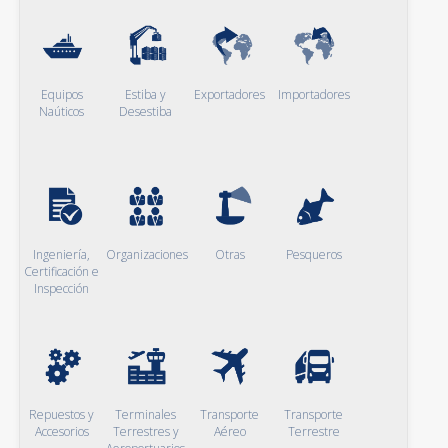
Equipos
Estiba y
Exportadores
Importadores
Naúticos
Desestiba
Ingeniería,
Organizaciones
Otras
Pesqueros
Certificación e
Inspección
Repuestos y
Terminales
Transporte
Transporte
Accesorios
Terrestres y
Aéreo
Terrestre