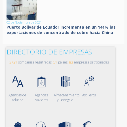
02 de Noviembre de 2021
Puerto Bolívar de Ecuador incrementa en un 141% las
exportaciones de concentrado de cobre hacia China
DIRECTORIO DE EMPRESAS
3721
compañías registradas,
51
países,
83
empresas patrocinadas
Agencias de
Agencias
Almacenamiento
Astilleros
Aduana
Navieras
y Bodegaje