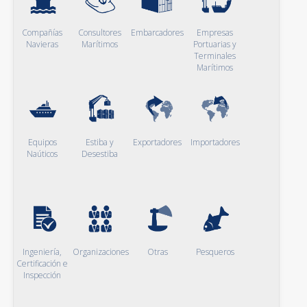
Compañías
Consultores
Embarcadores
Empresas
Navieras
Marítimos
Portuarias y
Terminales
Marítimos
Equipos
Estiba y
Exportadores
Importadores
Naúticos
Desestiba
Ingeniería,
Organizaciones
Otras
Pesqueros
Certificación e
Inspección