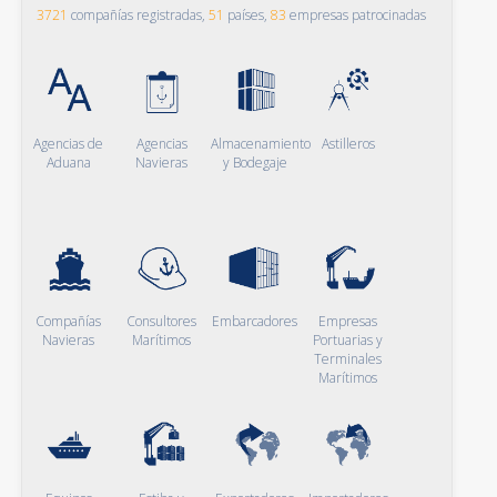
3721
compañías registradas,
51
países,
83
empresas patrocinadas
Agencias de
Agencias
Almacenamiento
Astilleros
Aduana
Navieras
y Bodegaje
Compañías
Consultores
Embarcadores
Empresas
Navieras
Marítimos
Portuarias y
Terminales
Marítimos