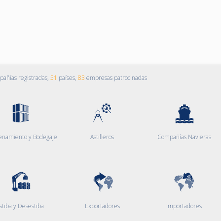
añías registradas,
51
países,
83
empresas patrocinadas
enamiento y Bodegaje
Astilleros
Compañías Navieras
stiba y Desestiba
Exportadores
Importadores