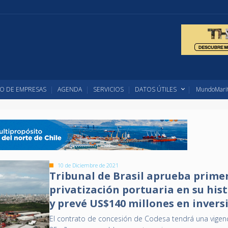
O DE EMPRESAS
AGENDA
SERVICIOS
DATOS ÚTILES
MundoMarit
10 de Diciembre de 2021
Tribunal de Brasil aprueba prime
privatización portuaria en su his
y prevé US$140 millones en invers
El contrato de concesión de Codesa tendrá una vigen