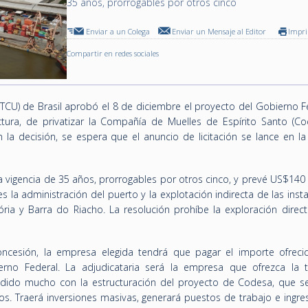
35 años, prorrogables por otros cinco
Enviar a un Colega
Enviar un Mensaje al Editor
Impr
Compartir en redes sociales
(TCU) de Brasil aprobó el 8 de diciembre el proyecto del Gobierno F
uctura, de privatizar la Compañía de Muelles de Espírito Santo (Cod
n la decisión, se espera que el anuncio de licitación se lance en l
a vigencia de 35 años, prorrogables por otros cinco, y prevé US$140
s la administración del puerto y la explotación indirecta de las inst
ria y Barra do Riacho. La resolución prohíbe la exploración direct
oncesión, la empresa elegida tendrá que pagar el importe ofreci
erno Federal. La adjudicataria será la empresa que ofrezca la t
dido mucho con la estructuración del proyecto de Codesa, que se
. Traerá inversiones masivas, generará puestos de trabajo e ingre