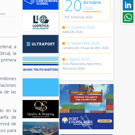
20
Octubre
2026
imir
TOC Americas 2026
Octubre
2026
21
ARACON 2026
Noviembre
2026
10
ederal, a
Convención Anual de IBIA 2026
esa), la
Agosto
2026
a primera
6
Foro Panorama Marítimo
Portuario 2026
 millones
alaciones
a de las
do en la
arifa de
rvirá de
sos para