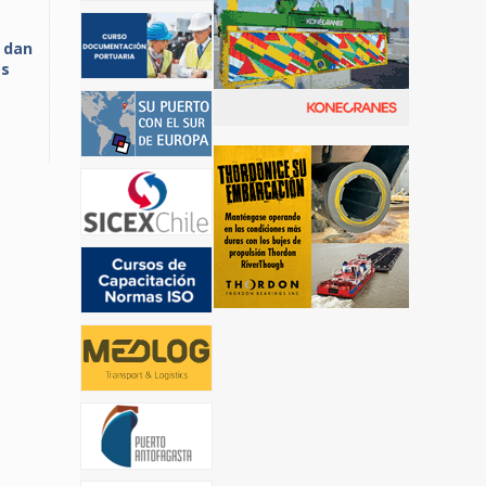
L dan
os