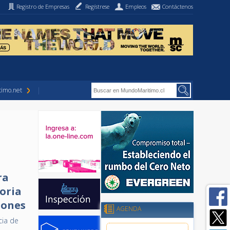
Registro de Empresas
Regístrese
Empleos
Contáctenos
imo.net
ra
toria
iones
AGENDA
cia de