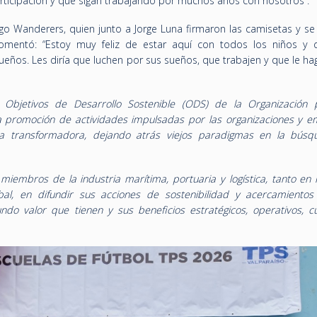
articipación y que sigan trabajando por muchos años con nosotros”.
o Wanderers, quien junto a Jorge Luna firmaron las camisetas y se
omentó: “Estoy muy feliz de estar aquí con todos los niños y d
eños. Les diría que luchen por sus sueños, que trabajen y que le ha
 Objetivos de Desarrollo Sostenible (ODS) de la Organización 
 promoción de actividades impulsadas por las organizaciones y e
a transformadora, dejando atrás viejos paradigmas en la bús
iembros de la industria marítima, portuaria y logística, tanto en l
bal, en difundir sus acciones de sostenibilidad y acercamientos
o valor que tienen y sus beneficios estratégicos, operativos, cul