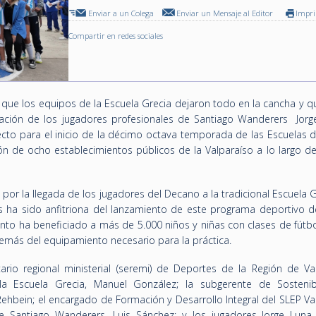
Enviar a un Colega
Enviar un Mensaje al Editor
Impr
Compartir en redes sociales
n que los equipos de la Escuela Grecia dejaron todo en la cancha y 
ipación de los jugadores profesionales de Santiago Wanderers Jorg
cto para el inicio de la décimo octava temporada de las Escuelas d
ión de ocho establecimientos públicos de la Valparaíso a lo largo d
or la llegada de los jugadores del Decano a la tradicional Escuela 
s ha sido anfitriona del lanzamiento de este programa deportivo de
nto ha beneficiado a más de 5.000 niños y niñas con clases de fútbo
emás del equipamiento necesario para la práctica.
tario regional ministerial (seremi) de Deportes de la Región de Val
la Escuela Grecia, Manuel González; la subgerente de Sostenib
hbein; el encargado de Formación y Desarrollo Integral del SLEP Val
de Santiago Wanderers, Luis Sánchez; y los jugadores Jorge Luna