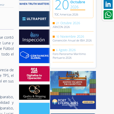
20
Octubre
imir
2026
TOC Americas 2026
Octubre
2026
21
ARACON 2026
Noviembre
2026
10
que contó
Convención Anual de IBIA 2026
e Luna y
e Fútbol
Agosto
2026
6
e todo el
Foro Panorama Marítimo
Portuario 2026
Grecia de
 TPS, el
l en sus
paraíso,
ilidad y
paraíso,
 y Lucas