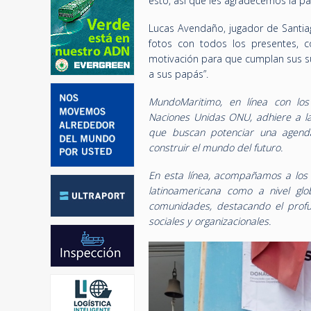
esto, así que les agradecemos la p
Lucas Avendaño, jugador de Santiag
fotos con todos los presentes, c
motivación para que cumplan sus su
a sus papás”.
MundoMaritimo, en línea con los
Naciones Unidas ONU, adhiere a la
que buscan potenciar una agend
construir el mundo del futuro.
En esta línea, acompañamos a los m
latinoamericana como a nivel glo
comunidades, destacando el profund
sociales y organizacionales.