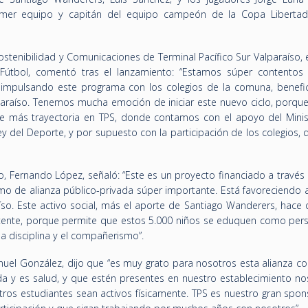
imer equipo y capitán del equipo campeón de la Copa Liberta
stenibilidad y Comunicaciones de Terminal Pacífico Sur Valparaíso,
Fútbol, comentó tras el lanzamiento: “Estamos súper contentos
 impulsando este programa con los colegios de la comuna, benefi
araíso. Tenemos mucha emoción de iniciar este nuevo ciclo, porque
de más trayectoria en TPS, donde contamos con el apoyo del Minis
ey del Deporte, y por supuesto con la participación de los colegios, 
, Fernando López, señaló: “Este es un proyecto financiado a través 
 de alianza público-privada súper importante. Está favoreciendo a
so. Este activo social, más el aporte de Santiago Wanderers, hace 
tente, porque permite que estos 5.000 niños se eduquen como per
la disciplina y el compañerismo”.
anuel González, dijo que “es muy grato para nosotros esta alianza c
da y es salud, y que estén presentes en nuestro establecimiento no
tros estudiantes sean activos físicamente. TPS es nuestro gran spon