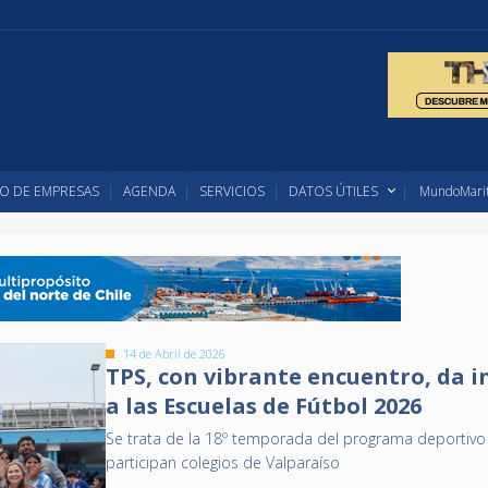
O DE EMPRESAS
AGENDA
SERVICIOS
DATOS ÚTILES
MundoMarit
14 de Abril de 2026
TPS, con vibrante encuentro, da i
a las Escuelas de Fútbol 2026
Se trata de la 18º temporada del programa deportivo
participan colegios de Valparaíso