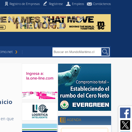
Registro de Empresas
Regístrese
Empleos
Contáctenos
imo.net
nicio
 en que
AGENDA