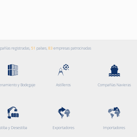
añías registradas,
51
países,
83
empresas patrocinadas
enamiento y Bodegaje
Astilleros
Compañías Navieras
stiba y Desestiba
Exportadores
Importadores