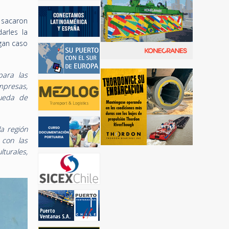
 sacaron
arles la
gan caso
para las
mpresas,
queda de
a región
 con las
turales,