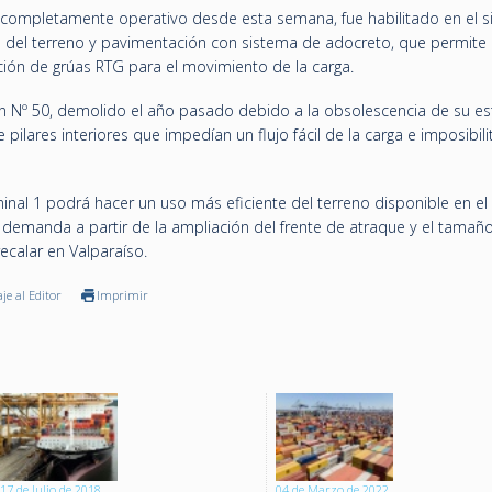
 completamente operativo desde esta semana, fue habilitado en el si
 del terreno y pavimentación con sistema de adocreto, que permite 
ión de grúas RTG para el movimiento de la carga.
 Nº 50, demolido el año pasado debido a la obsolescencia de su est
lares interiores que impedían un flujo fácil de la carga e imposibili
inal 1 podrá hacer un uso más eficiente del terreno disponible en el
demanda a partir de la ampliación del frente de atraque y el tamañ
ecalar en Valparaíso.
je al Editor
Imprimir
17 de Julio de 2018
04 de Marzo de 2022