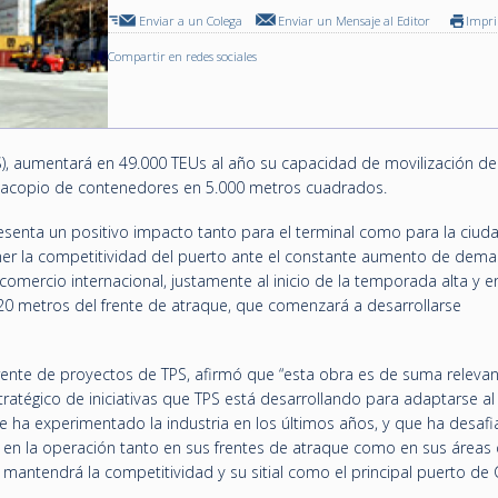
Enviar a un Colega
Enviar un Mensaje al Editor
Impr
Compartir en redes sociales
PS), aumentará en 49.000 TEUs al año su capacidad de movilización de
de acopio de contenedores en 5.000 metros cuadrados.
senta un positivo impacto tanto para el terminal como para la ciuda
ner la competitividad del puerto ante el constante aumento de dem
mercio internacional, justamente al inicio de la temporada alta y en
20 metros del frente de atraque, que comenzará a desarrollarse
rente de proyectos de TPS, afirmó que “esta obra es de suma relevan
atégico de iniciativas que TPS está desarrollando para adaptarse al
ha experimentado la industria en los últimos años, y que ha desafi
ia en la operación tanto en sus frentes de atraque como en sus áreas
mantendrá la competitividad y su sitial como el principal puerto de C