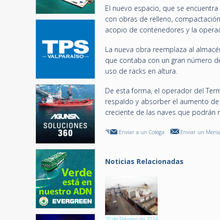
El nuevo espacio, que se encuentra
con obras de relleno, compactación
acopio de contenedores y la operac
La nueva obra reemplaza al almacén
que contaba con un gran número de pi
uso de racks en altura.
De esta forma, el operador del Term
respaldo y absorber el aumento de 
creciente de las naves que podrán r
Enviar a un Colega
Enviar un Mensa
Noticias Relacionadas
10 de Febrero de 2014