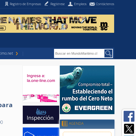
Registro de Empresas
Regístrese
Empleos
Contáctenos
imo.net
para
00
AGENDA