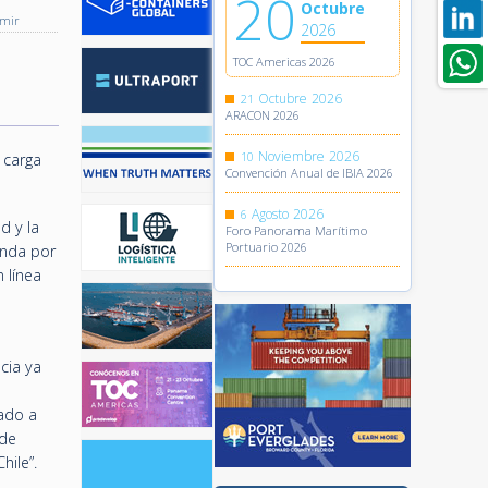
20
Octubre
imir
2026
TOC Americas 2026
Octubre
2026
21
ARACON 2026
Noviembre
2026
10
 carga
Convención Anual de IBIA 2026
Agosto
2026
6
d y la
Foro Panorama Marítimo
Portuario 2026
anda por
 línea
cia ya
ado a
 de
hile”.