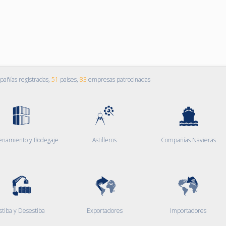
añías registradas,
51
países,
83
empresas patrocinadas
enamiento y Bodegaje
Astilleros
Compañías Navieras
stiba y Desestiba
Exportadores
Importadores