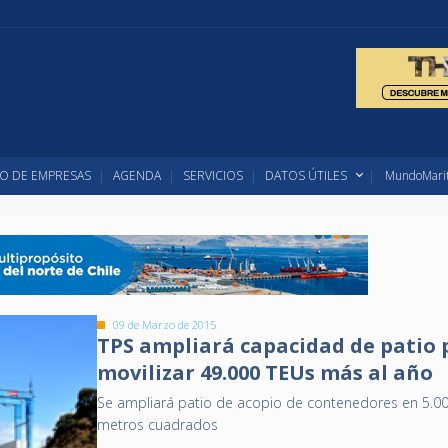
O DE EMPRESAS
AGENDA
SERVICIOS
DATOS ÚTILES
MundoMarit
09 de Marzo de 2015
TPS ampliará capacidad de patio 
movilizar 49.000 TEUs más al año
Se ampliará patio de acopio de contenedores en 5.0
metros cuadrados