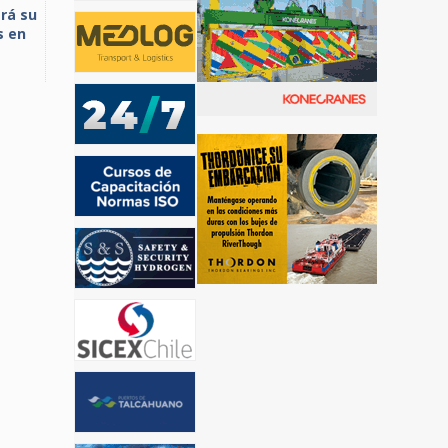
rá su
s en