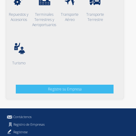
Repuestos y
Terminales
Transporte
Transporte
Accesorios
Terrestres y
Aéreo
Terrestre
Aeroportuarios
Turismo
Registre su Empresa
Contáctenos
Registro de Empresas
Regístrese