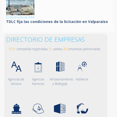
02 de Octubre de 2009
TDLC fija las condiciones de la licitación en Valparaíso
DIRECTORIO DE EMPRESAS
3721
compañías registradas,
51
países,
83
empresas patrocinadas
Agencias de
Agencias
Almacenamiento
Astilleros
Aduana
Navieras
y Bodegaje