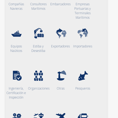
Compañías
Consultores
Embarcadores
Empresas
Navieras
Marítimos
Portuarias y
Terminales
Marítimos
Equipos
Estiba y
Exportadores
Importadores
Naúticos
Desestiba
Ingeniería,
Organizaciones
Otras
Pesqueros
Certificación e
Inspección