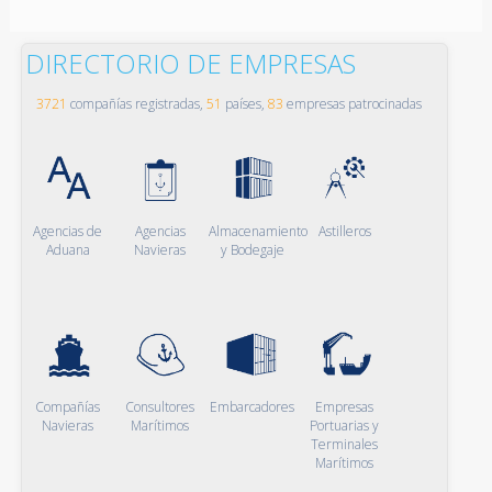
DIRECTORIO DE EMPRESAS
3721
compañías registradas,
51
países,
83
empresas patrocinadas
Agencias de
Agencias
Almacenamiento
Astilleros
Aduana
Navieras
y Bodegaje
Compañías
Consultores
Embarcadores
Empresas
Navieras
Marítimos
Portuarias y
Terminales
Marítimos