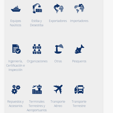
Equipos
Estiba y
Exportadores
Importadores
Naúticos
Desestiba
Ingeniería,
Organizaciones
Otras
Pesqueros
Certificación e
Inspección
Repuestos y
Terminales
Transporte
Transporte
Accesorios
Terrestres y
Aéreo
Terrestre
Aeroportuarios