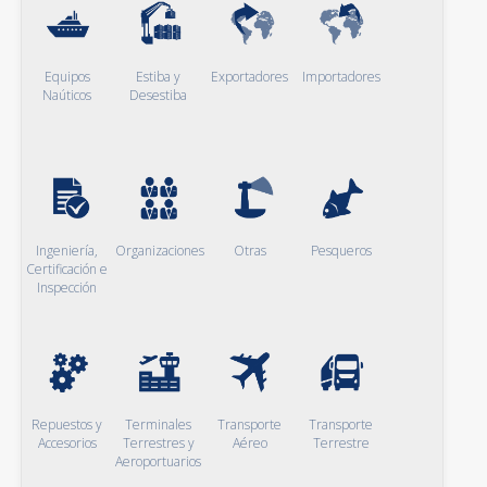
Equipos
Estiba y
Exportadores
Importadores
Naúticos
Desestiba
Ingeniería,
Organizaciones
Otras
Pesqueros
Certificación e
Inspección
Repuestos y
Terminales
Transporte
Transporte
Accesorios
Terrestres y
Aéreo
Terrestre
Aeroportuarios