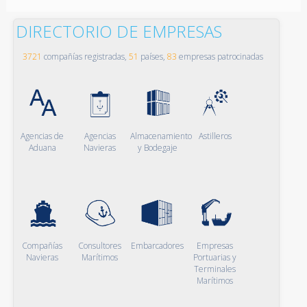
DIRECTORIO DE EMPRESAS
3721
compañías registradas,
51
países,
83
empresas patrocinadas
Agencias de
Agencias
Almacenamiento
Astilleros
Aduana
Navieras
y Bodegaje
Compañías
Consultores
Embarcadores
Empresas
Navieras
Marítimos
Portuarias y
Terminales
Marítimos