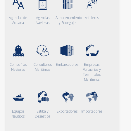
Agencias de
Agencias
Almacenamiento
Astilleros
Aduana
Navieras
y Bodegaje
Compañías
Consultores
Embarcadores
Empresas
Navieras
Marítimos
Portuarias y
Terminales
Marítimos
Equipos
Estiba y
Exportadores
Importadores
Naúticos
Desestiba