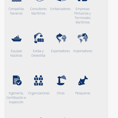
Compañías
Consultores
Embarcadores
Empresas
Navieras
Marítimos
Portuarias y
Terminales
Marítimos
Equipos
Estiba y
Exportadores
Importadores
Naúticos
Desestiba
Ingeniería,
Organizaciones
Otras
Pesqueros
Certificación e
Inspección