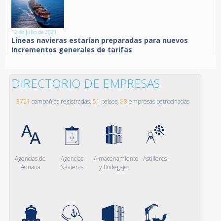
12 de Julio de 2021
Líneas navieras estarían preparadas para nuevos
incrementos generales de tarifas
DIRECTORIO DE EMPRESAS
3721
compañías registradas,
51
países,
83
empresas patrocinadas
Agencias de
Agencias
Almacenamiento
Astilleros
Aduana
Navieras
y Bodegaje