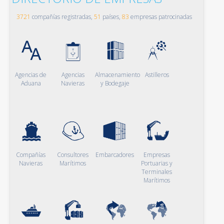
3721
compañías registradas,
51
países,
83
empresas patrocinadas
Agencias de
Agencias
Almacenamiento
Astilleros
Aduana
Navieras
y Bodegaje
Compañías
Consultores
Embarcadores
Empresas
Navieras
Marítimos
Portuarias y
Terminales
Marítimos