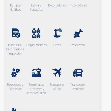
Equipos
Estiba y
Exportadores
Importadores
Naúticos
Desestiba
Ingeniería,
Organizaciones
Otras
Pesqueros
Certificación e
Inspección
Repuestos y
Terminales
Transporte
Transporte
Accesorios
Terrestres y
Aéreo
Terrestre
Aeroportuarios