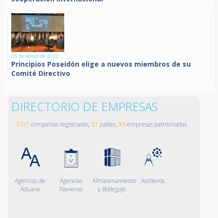
03 de Mayo de 2022
Principios Poseidón elige a nuevos miembros de su
Comité Directivo
DIRECTORIO DE EMPRESAS
3721
compañías registradas,
51
países,
83
empresas patrocinadas
Agencias de
Agencias
Almacenamiento
Astilleros
Aduana
Navieras
y Bodegaje