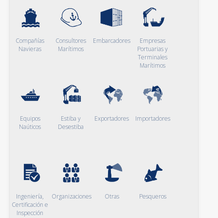
Compañías
Consultores
Embarcadores
Empresas
Navieras
Marítimos
Portuarias y
Terminales
Marítimos
Equipos
Estiba y
Exportadores
Importadores
Naúticos
Desestiba
Ingeniería,
Organizaciones
Otras
Pesqueros
Certificación e
Inspección