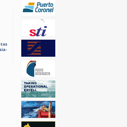
ptas
sia-