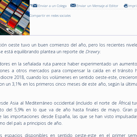
Enviar a un Colega
Enviar un Mensaje al Editor
Impr
Compartir en redes sociales
ción oeste tuvo un buen comienzo del año, pero los recientes nivele
se está equilibrando plantea un reporte de
Drewry
.
dores en la señalada ruta parece haber experimentado un aumento
iones a otros mercados para compensar la caída en el tránsito h
iocre 2018, cuando los volúmenes en sentido oeste-este, crecieron
on un 3,1% en los primeros cinco meses de este año, según la última
sde Asia al Mediterráneo occidental (incluido el norte de África) tu
 del 5,9% en lo que va de año hasta finales de mayo. Gran p
 las importaciones desde España, las que se han visto impulsada
mo del país a principios de año.
los espacios disponibles en sentido oeste-este en el primer sem