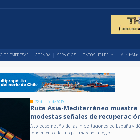
O DE EMPRESAS
AGENDA
SERVICIOS
DATOS ÚTILES
MundoMarit
22 de Julio de 2019
Ruta Asia-Mediterráneo muestra
modestas señales de recuperació
Alto desempeño de las importaciones de España y dé
rendimiento de Turquía marcan la región