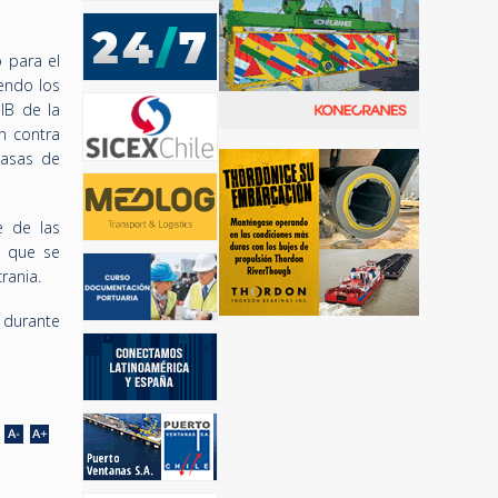
 para el
iendo los
IB de la
n contra
tasas de
e de las
n que se
rania.
 durante