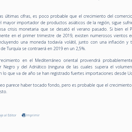
 últimas cifras, es poco probable que el crecimiento del comercio
el mayor importador de productos asiáticos de la región, sigue sufr
sa crisis monetaria que se desató el verano pasado. Si bien el P
mente en el primer trimestre de 2019, existen numerosos vientos e
incluyendo una moneda todavía volátil, junto con una inflación y 
IB de Turquía se contraerá en 2019 en un 2,5%.
recimiento en el Mediterráneo oriental provendrá probablement
Negro y del Adriático (ninguna de las cuales supera el volume
n lo que va de año se han registrado fuertes importaciones desde Uc
áneo parece haber tocado fondo, pero es probable que el crecimiento
sto.
je al Editor
Imprimir