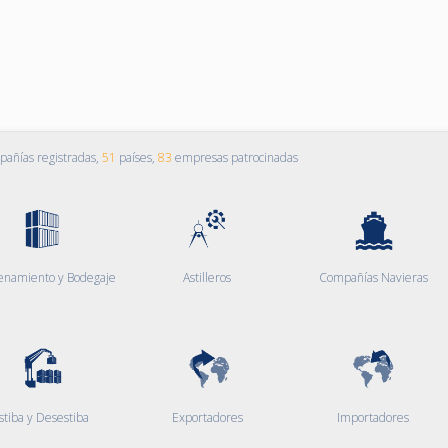
añías registradas,
51
países,
83
empresas patrocinadas
enamiento y Bodegaje
Astilleros
Compañías Navieras
stiba y Desestiba
Exportadores
Importadores