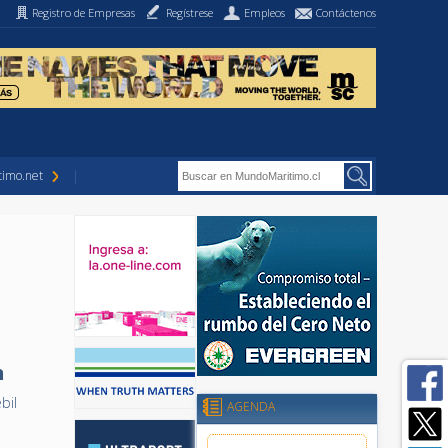
Registro de Empresas
Regístrese
Empleos
Contáctenos
imo.net
n
bil
AGENDA