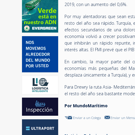
2019, con un aumento del 0,6%.
Por muy alentadoras que sean estas
resto del año sea rápido. Turquía, 
efectos secundarios de una doloro
economía volvió a crecer positiva
que inhibirán un rápido repunte, 
interés altas. El FMI prevé que el P
En cambio, la mayor parte del c
economías más pequeñas del Mar 
desplaza únicamente a Turquía), y e
Para Drewry la ruta Asia- Mediterr
el resto del año sea bastante mode
Por MundoMarítimo
Enviar a un Colega
Enviar un Mensa