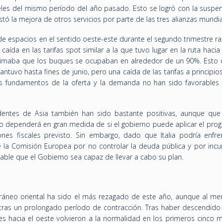
les del mismo período del año pasado. Esto se logró con la suspen
stó la mejora de otros servicios por parte de las tres alianzas mundia
de espacios en el sentido oeste-este durante el segundo trimestre r
aída en las tarifas spot similar a la que tuvo lugar en la ruta hacia
imaba que los buques se ocupaban en alrededor de un 90%. Esto 
antuvo hasta fines de junio, pero una caída de las tarifas a principios
s fundamentos de la oferta y la demanda no han sido favorables 
edentes de Asia también han sido bastante positivas, aunque qu
o dependerá en gran medida de si el gobierno puede aplicar el pro
nes fiscales previsto. Sin embargo, dado que Italia podría enfre
e la Comisión Europea por no controlar la deuda pública y por incum
ble que el Gobierno sea capaz de llevar a cabo su plan.
rráneo oriental ha sido el más rezagado de este año, aunque al me
tras un prolongado período de contracción. Tras haber descendido
s hacia el oeste volvieron a la normalidad en los primeros cinco 