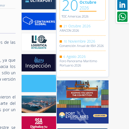
20
Octubre
imir
2026
TOC Americas 2026
Octubre
2026
21
ARACON 2026
Noviembre
2026
10
s de las
Convención Anual de IBIA 2026
Agosto
2026
6
, ya que
Foro Panorama Marítimo
Portuario 2026
acia los
 sólo un
 versión
vieron el
arte del
s por un
estre se