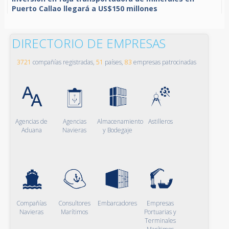
Puerto Callao llegará a US$150 millones
DIRECTORIO DE EMPRESAS
3721
compañías registradas,
51
países,
83
empresas patrocinadas
Agencias de
Agencias
Almacenamiento
Astilleros
Aduana
Navieras
y Bodegaje
Compañías
Consultores
Embarcadores
Empresas
Navieras
Marítimos
Portuarias y
Terminales