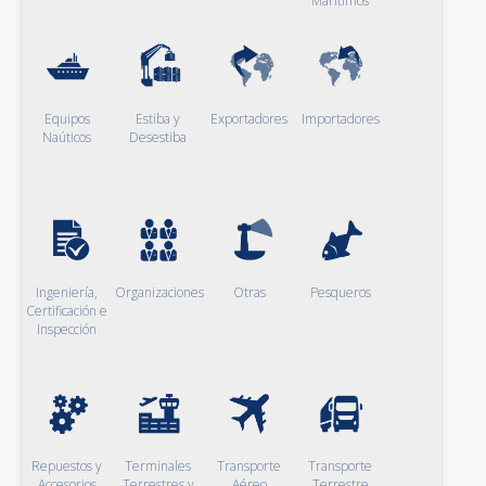
Marítimos
Equipos
Estiba y
Exportadores
Importadores
Naúticos
Desestiba
Ingeniería,
Organizaciones
Otras
Pesqueros
Certificación e
Inspección
Repuestos y
Terminales
Transporte
Transporte
Accesorios
Terrestres y
Aéreo
Terrestre