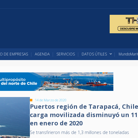
O DE EMPRESAS
AGENDA
SERVICIOS
DATOS ÚTILES
MundoMarit
14 de Marzo de 2020
Puertos región de Tarapacá, Chile
carga movilizada disminuyó un 1
en enero de 2020
Se transfirieron más de 1,3 millones de toneladas