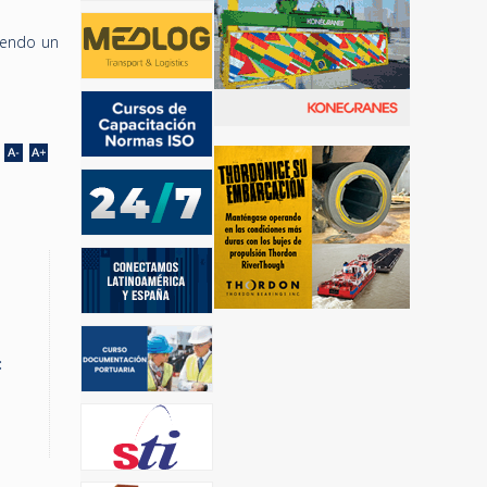
biendo un
: