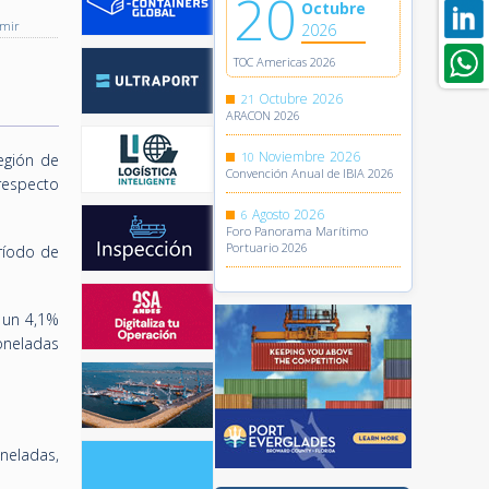
20
Octubre
imir
2026
TOC Americas 2026
Octubre
2026
21
ARACON 2026
Noviembre
2026
10
región de
Convención Anual de IBIA 2026
respecto
Agosto
2026
6
Foro Panorama Marítimo
Portuario 2026
ríodo de
e un 4,1%
oneladas
neladas,