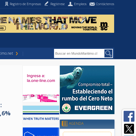
Registro de Empresas
Regístrese
Empleos
Contáctenos
imo.net
:
1,6%
AGENDA