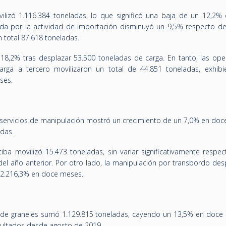
lizó 1.116.384 toneladas, lo que significó una baja de un 12,2%
ada por la actividad de importación disminuyó un 9,5% respecto d
 total 87.618 toneladas.
18,2% tras desplazar 53.500 toneladas de carga. En tanto, las ope
carga a tercero movilizaron un total de 44.851 toneladas, exhib
ses.
os servicios de manipulación mostró un crecimiento de un 7,0% en do
adas.
tiba movilizó 15.473 toneladas, sin variar significativamente respe
l año anterior. Por otro lado, la manipulación por transbordo des
o 2.216,3% en doce meses.
a de graneles sumó 1.129.815 toneladas, cayendo un 13,5% en doce
sultados desde agosto de 2019.