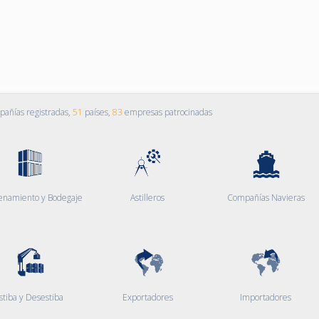
añías registradas,
51
países,
83
empresas patrocinadas
enamiento y Bodegaje
Astilleros
Compañías Navieras
stiba y Desestiba
Exportadores
Importadores