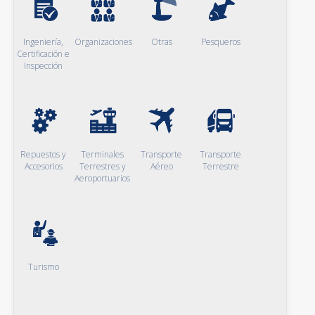
Ingeniería,
Organizaciones
Otras
Pesqueros
Certificación e
Inspección
Repuestos y
Terminales
Transporte
Transporte
Accesorios
Terrestres y
Aéreo
Terrestre
Aeroportuarios
Turismo