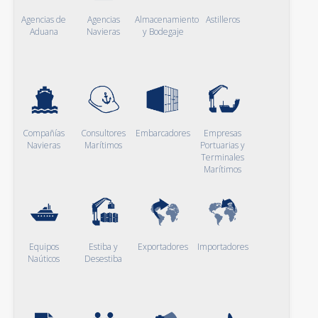
Agencias de
Agencias
Almacenamiento
Astilleros
Aduana
Navieras
y Bodegaje
Compañías
Consultores
Embarcadores
Empresas
Navieras
Marítimos
Portuarias y
Terminales
Marítimos
Equipos
Estiba y
Exportadores
Importadores
Naúticos
Desestiba