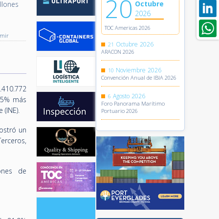
20
Octubre
llones
2026
TOC Americas 2026
imir
Octubre
2026
21
ARACON 2026
Noviembre
2026
10
Convención Anual de IBIA 2026
.410.772
Agosto
2026
6
0,5% más
Foro Panorama Marítimo
 (INE).
Portuario 2026
ostró un
erceros,
iones de