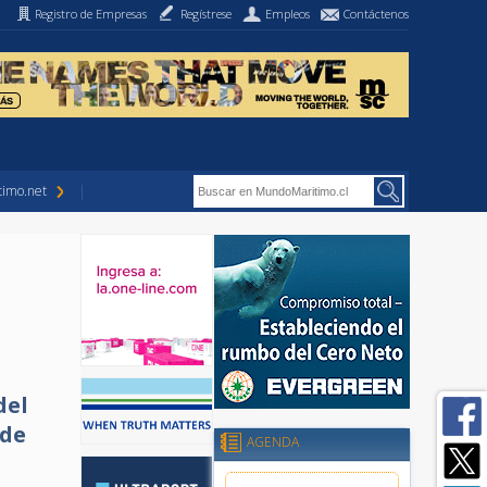
Registro de Empresas
Regístrese
Empleos
Contáctenos
imo.net
del
 de
AGENDA