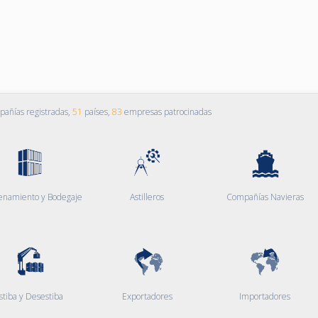
añías registradas,
51
países,
83
empresas patrocinadas
enamiento y Bodegaje
Astilleros
Compañías Navieras
stiba y Desestiba
Exportadores
Importadores