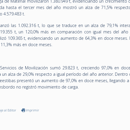
a de Material movilizaron 1.380.949 t, evidenciando un crecimiento 
a hasta el tercer mes del año mostró un alza de 71,5% respecto
o 4.579.483 t.
anzó las 1.092.316 t, lo que se traduce en un alza de 79,1% intera
119.355 t, un 120,0% más en comparación con igual mes del año a
ilizó 109.365 t, evidenciando un aumento de 64,3% en doce meses. 
n 111,3% más en doce meses.
Servicios de Movilización sumó 29.823 t, creciendo 97,0% en doc
 un alza de 29,0% respecto a igual período del año anterior. Dentro
eestibas presentó un aumento de 97,0% en doce meses, llegando a t
ransbordo no registró movimiento de carga.
je al Editor
Imprimir