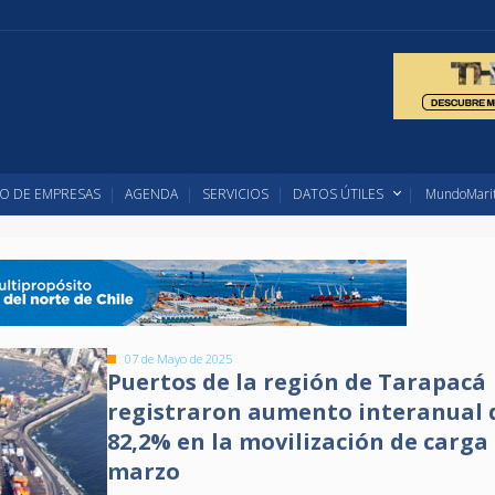
O DE EMPRESAS
AGENDA
SERVICIOS
DATOS ÚTILES
MundoMarit
07 de Mayo de 2025
Puertos de la región de Tarapacá
registraron aumento interanual 
82,2% en la movilización de carga
marzo