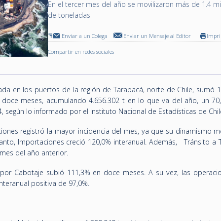
En el tercer mes del año se movilizaron más de 1.4 mi
de toneladas
Enviar a un Colega
Enviar un Mensaje al Editor
Impr
Compartir en redes sociales
ada en los puertos de la región de Tarapacá, norte de Chile, sumó 1
n doce meses, acumulando 4.656.302 t en lo que va del año, un 7
según lo informado por el Instituto Nacional de Estadísticas de Chile
ciones registró la mayor incidencia del mes, ya que su dinamismo m
nto, Importaciones creció 120,0% interanual. Además, Tránsito a T
mes del año anterior.
a por Cabotaje subió 111,3% en doce meses. A su vez, las operac
nteranual positiva de 97,0%.