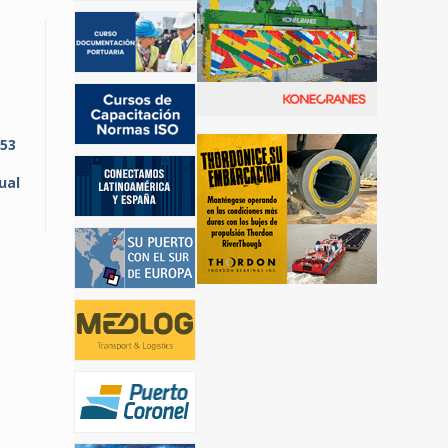
653
ual