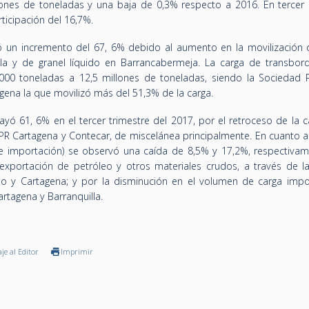
ones de toneladas y una baja de 0,3% respecto a 2016. En tercer l
ticipación del 16,7%.
ntó un incremento del 67, 6% debido al aumento en la movilización 
la y de granel líquido en Barrancabermeja. La carga de transbor
00 toneladas a 12,5 millones de toneladas, siendo la Sociedad P
ena la que movilizó más del 51,3% de la carga.
cayó 61, 6% en el tercer trimestre del 2017, por el retroceso de la 
 SPR Cartagena y Contecar, de miscelánea principalmente. En cuanto a
 e importación) se observó una caída de 8,5% y 17,2%, respectivam
 exportación de petróleo y otros materiales crudos, a través de l
lo y Cartagena; y por la disminución en el volumen de carga impo
rtagena y Barranquilla.
je al Editor
Imprimir