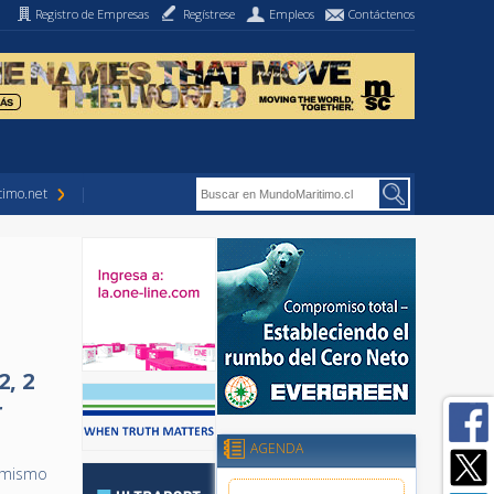
Registro de Empresas
Regístrese
Empleos
Contáctenos
imo.net
, 2
r
AGENDA
l mismo