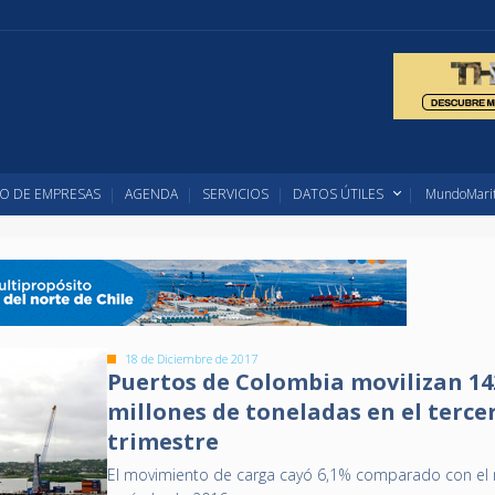
O DE EMPRESAS
AGENDA
SERVICIOS
DATOS ÚTILES
MundoMarit
18 de Diciembre de 2017
Puertos de Colombia movilizan 142
millones de toneladas en el terce
trimestre
El movimiento de carga cayó 6,1% comparado con e