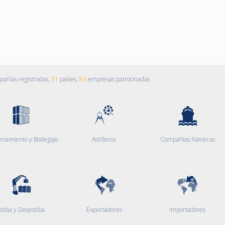
añías registradas,
51
países,
83
empresas patrocinadas
enamiento y Bodegaje
Astilleros
Compañías Navieras
stiba y Desestiba
Exportadores
Importadores