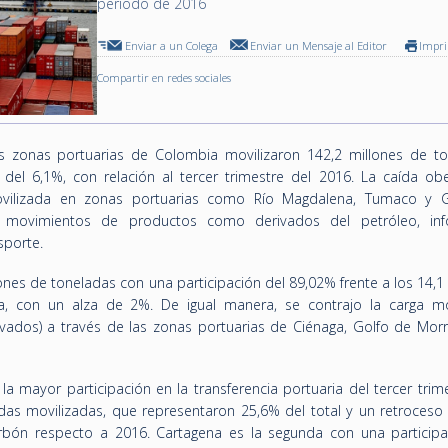
período de 2016
Enviar a un Colega
Enviar un Mensaje al Editor
Impr
Compartir en redes sociales
las zonas portuarias de Colombia movilizaron 142,2 millones de to
 del 6,1%, con relación al tercer trimestre del 2016. La caída ob
ilizada en zonas portuarias como Río Magdalena, Tumaco y G
n movimientos de productos como derivados del petróleo, in
sporte.
lones de toneladas con una participación del 89,02% frente a los 14,1
ca, con un alza de 2%. De igual manera, se contrajo la carga mo
ivados) a través de las zonas portuarias de Ciénaga, Golfo de Morro
a mayor participación en la transferencia portuaria del tercer trim
das movilizadas, que representaron 25,6% del total y un retroceso
rbón respecto a 2016. Cartagena es la segunda con una participa