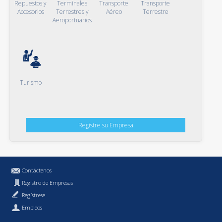
Repuestos y
Terminales
Transporte
Transporte
Accesorios
Terrestres y
Aéreo
Terrestre
Aeroportuarios
Turismo
Registre su Empresa
Contáctenos
Registro de Empresas
Regístrese
Empleos