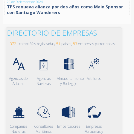
20 de Diciembre de 2024
TPS renueva alianza por dos años como Main Sponsor
con Santiago Wanderers
DIRECTORIO DE EMPRESAS
3721
compañías registradas,
51
países,
83
empresas patrocinadas
Agencias de
Agencias
Almacenamiento
Astilleros
Aduana
Navieras
y Bodegaje
Compañías
Consultores
Embarcadores
Empresas
Navieras
Marítimos
Portuarias y