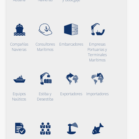
Compañías
Consultores
Embarcadores
Empresas
Navieras
Marítimos
Portuarias y
Terminales
Marítimos
Equipos
Estiba y
Exportadores
Importadores
Naúticos
Desestiba