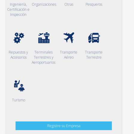
Ingeniería,
Organizaciones
Otras
Pesqueros
Certificación e
Inspección
Repuestos y
Terminales
Transporte
Transporte
Accesorios
Terrestres y
Aéreo
Terrestre
Aeroportuarios
Turismo
Registre su Empresa