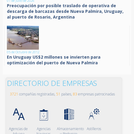
01 de Julio de 2026
Preocupación por posible traslado de operativa de
descarga de barcazas desde Nueva Palmira, Uruguay,
al puerto de Rosario, Argentina
05 de Octubre de 2012
En Uruguay US$2 millones se invierten para
optimización del puerto de Nueva Palmira
DIRECTORIO DE EMPRESAS
3721
compañías registradas,
51
países,
83
empresas patrocinadas
Agencias de
Agencias
Almacenamiento
Astilleros
Aduana
Navieras
y Bodegaje