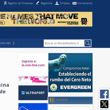
Registro de Empresas
Regístrese
Empleos
Contáctenos
imo.net
hina
 de
AGENDA