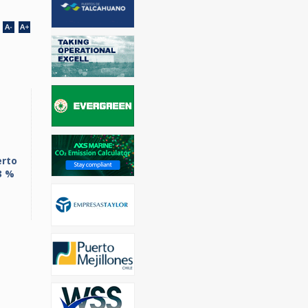
erto
3 %