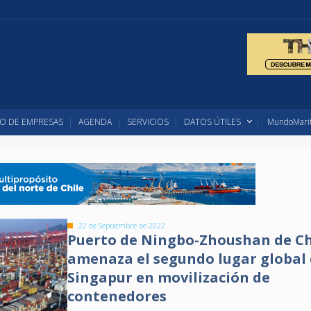
O DE EMPRESAS
AGENDA
SERVICIOS
DATOS ÚTILES
MundoMarit
22 de Septiembre de 2022
Puerto de Ningbo-Zhoushan de C
amenaza el segundo lugar global
Singapur en movilización de
contenedores