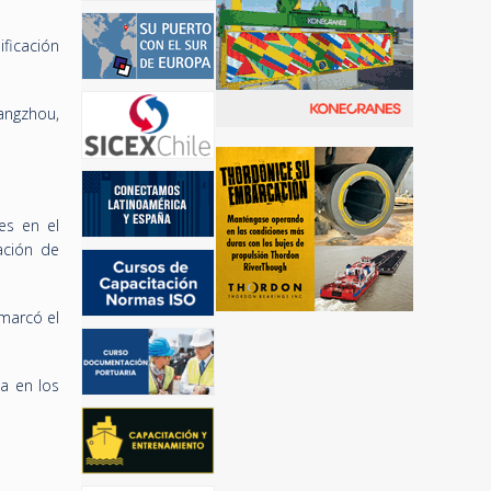
ficación
angzhou,
es en el
ación de
 marcó el
a en los