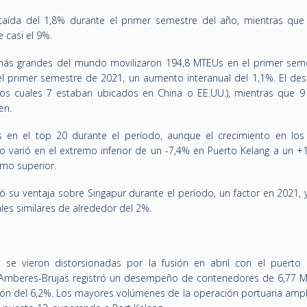
 caída del 1,8% durante el primer semestre del año, mientras que
 casi el 9%.
ás grandes del mundo movilizaron 194,8 MTEUs en el primer sem
el primer semestre de 2021, un aumento interanual del 1,1%. El d
os cuales 7 estaban ubicados en China o EE.UU.), mientras que 9
en.
 en el top 20 durante el período, aunque el crecimiento en los
to varió en el extremo inferior de un -7,4% en Puerto Kelang a un +
emo superior.
ó su ventaja sobre Singapur durante el período, un factor en 2021,
les similares de alrededor del 2%.
 se vieron distorsionadas por la fusión en abril con el puerto 
Amberes-Brujas registró un desempeño de contenedores de 6,77 
ión del 6,2%. Los mayores volúmenes de la operación portuaria ampli