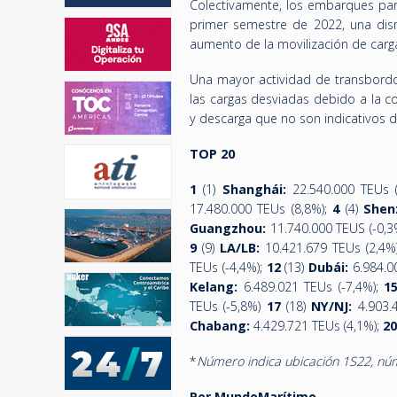
Colectivamente, los embarques p
primer semestre de 2022, una dis
aumento de la movilización de carga
Una mayor actividad de transbordo 
las cargas desviadas debido a la c
y descarga que no son indicativos d
TOP 20
1
(1)
Shanghái:
22.540.000 TEUs (
17.480.000 TEUs (8,8%);
4
(4)
Shen
Guangzhou:
11.740.000 TEUS (-0,3
9
(9)
LA/LB:
10.421.679 TEUs (2,4%
TEUs (-4,4%);
12
(13)
Dubái:
6.984.0
Kelang:
6.489.021 TEUs (-7,4%);
1
TEUs (-5,8%)
17
(18)
NY/NJ:
4.903.
Chabang:
4.429.721 TEUs (4,1%);
2
*
Número indica ubicación 1S22, núm
Por MundoMarítimo