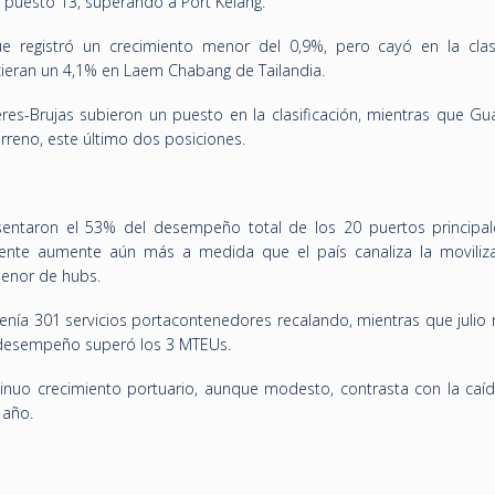
 puesto 13, superando a Port Kelang.
 registró un crecimiento menor del 0,9%, pero cayó en la clasi
ieran un 4,1% en Laem Chabang de Tailandia.
es-Brujas subieron un puesto en la clasificación, mientras que Gu
rreno, este último dos posiciones.
entaron el 53% del desempeño total de los 20 puertos principal
ente aumente aún más a medida que el país canaliza la moviliz
enor de hubs.
tenía 301 servicios portacontenedores recalando, mientras que julio
 desempeño superó los 3 MTEUs.
inuo crecimiento portuario, aunque modesto, contrasta con la caíd
 año.