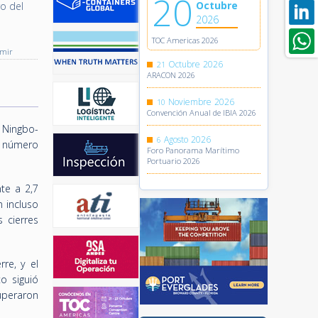
20
Octubre
o del
2026
TOC Americas 2026
imir
Octubre
2026
21
ARACON 2026
Noviembre
2026
10
Convención Anual de IBIA 2026
 Ningbo-
Agosto
2026
6
o número
Foro Panorama Marítimo
Portuario 2026
te a 2,7
 incluso
 cierres
re, y el
o siguió
uperaron