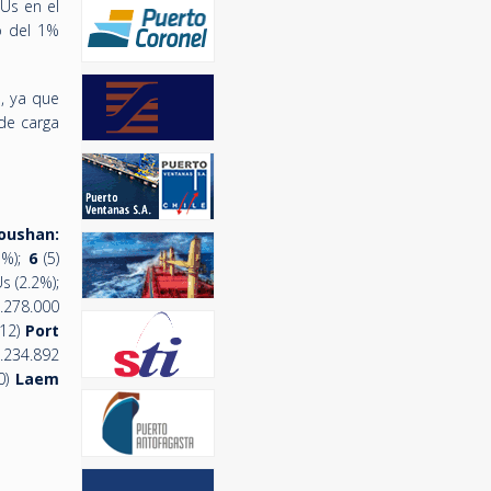
Us en el
o del 1%
, ya que
de carga
oushan:
1%);
6
(5)
 (2.2%);
.278.000
12)
Port
.234.892
0)
Laem