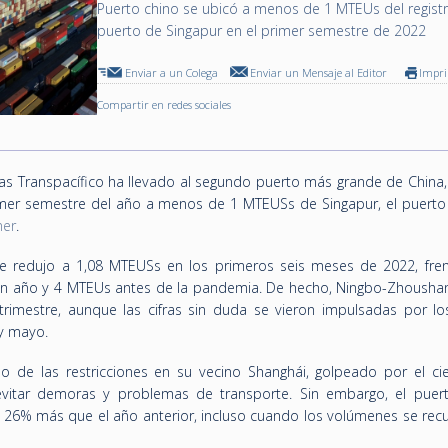
Puerto chino se ubicó a menos de 1 MTEUs del registr
puerto de Singapur en el primer semestre de 2022
Enviar a un Colega
Enviar un Mensaje al Editor
Impr
Compartir en redes sociales
tas Transpacífico ha llevado al segundo puerto más grande de China,
imer semestre del año a menos de 1 MTEUSs de Singapur, el puert
ner
.
e redujo a 1,08 MTEUSs en los primeros seis meses de 2022, fren
n año y 4 MTEUs antes de la pandemia. De hecho, Ningbo-Zhoushan
rimestre, aunque las cifras sin duda se vieron impulsadas por los
 y mayo.
 de las restricciones en su vecino Shanghái, golpeado por el cier
itar demoras y problemas de transporte. Sin embargo, el puert
un 26% más que el año anterior, incluso cuando los volúmenes se rec