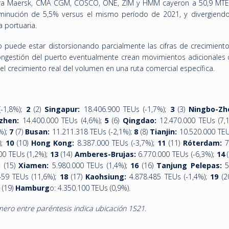
ara Maersk, CMA CGM, COSCO, ONE, ZIM y HMM cayeron a 50,9 MTE
minución de 5,5% versus el mismo período de 2021, y divergiend
 portuaria.
puede estar distorsionando parcialmente las cifras de crecimiento
ongestión del puerto eventualmente crean movimientos adicionales 
el crecimiento real del volumen en una ruta comercial específica.
-1,8%);
2
(2)
Singapur:
18.406.900 TEUs (-1,7%);
3
(3)
Ningbo-Zh
zhen:
14.400.000 TEUs (4,6%);
5
(6)
Qingdao:
12.470.000 TEUs (7,
%);
7
(7)
Busan:
11.211.318 TEUs (-2,1%);
8
(8)
Tianjin:
10.520.000 TEUs
);
10
(10)
Hong Kong:
8.387.000 TEUs (-3,7%);
11
(11)
Róterdam:
7
00 TEUs (1,2%);
13
(14)
Amberes-Brujas:
6.770.000 TEUs (-6,3%);
14
(
5
(15)
Xiamen:
5.980.000 TEUs (1,4%);
16
(16)
Tanjung Pelepas:
5
459 TEUs (11,6%);
18
(17)
Kaohsiung:
4.878.485 TEUs (-1,4%);
19
(2
0
(19)
Hamburg
o: 4.350.100 TEUs (0,9%).
ero entre paréntesis indica ubicación 1S21
.