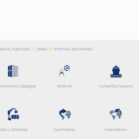
añías registradas,
51
países,
83
empresas patrocinadas
enamiento y Bodegaje
Astilleros
Compañías Navieras
stiba y Desestiba
Exportadores
Importadores