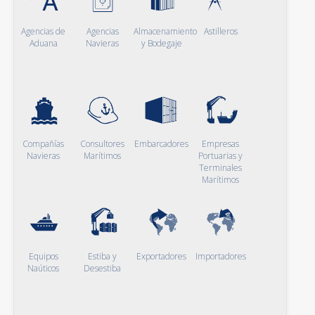
Agencias de
Agencias
Almacenamiento
Astilleros
Aduana
Navieras
y Bodegaje
Compañías
Consultores
Embarcadores
Empresas
Navieras
Marítimos
Portuarias y
Terminales
Marítimos
Equipos
Estiba y
Exportadores
Importadores
Naúticos
Desestiba