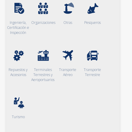
Ingeniería,
Organizaciones
Otras
Pesqueros
Certificación e
Inspección
Repuestos y
Terminales
Transporte
Transporte
Accesorios
Terrestres y
Aéreo
Terrestre
Aeroportuarios
Turismo