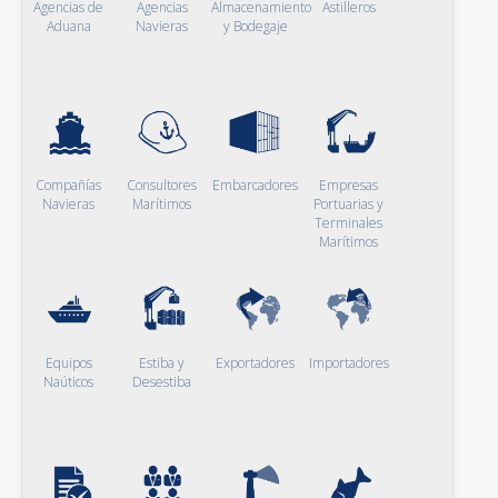
Agencias de
Agencias
Almacenamiento
Astilleros
Aduana
Navieras
y Bodegaje
Compañías
Consultores
Embarcadores
Empresas
Navieras
Marítimos
Portuarias y
Terminales
Marítimos
Equipos
Estiba y
Exportadores
Importadores
Naúticos
Desestiba