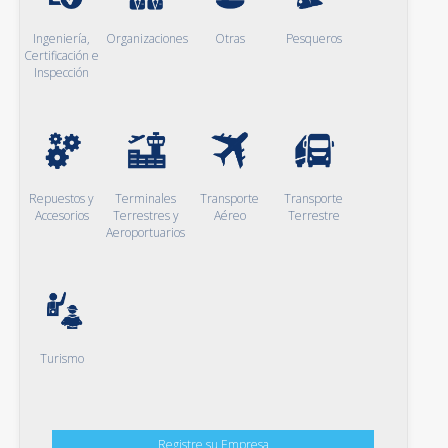
Ingeniería,
Organizaciones
Otras
Pesqueros
Certificación e
Inspección
Repuestos y
Terminales
Transporte
Transporte
Accesorios
Terrestres y
Aéreo
Terrestre
Aeroportuarios
Turismo
Registre su Empresa