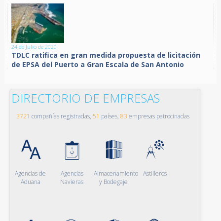
24 de Julio de 2020
TDLC ratifica en gran medida propuesta de licitación
de EPSA del Puerto a Gran Escala de San Antonio
DIRECTORIO DE EMPRESAS
3721
compañías registradas,
51
países,
83
empresas patrocinadas
Agencias de
Agencias
Almacenamiento
Astilleros
Aduana
Navieras
y Bodegaje