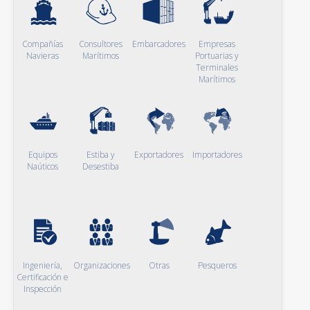
Compañías
Consultores
Embarcadores
Empresas
Navieras
Marítimos
Portuarias y
Terminales
Marítimos
Equipos
Estiba y
Exportadores
Importadores
Naúticos
Desestiba
Ingeniería,
Organizaciones
Otras
Pesqueros
Certificación e
Inspección