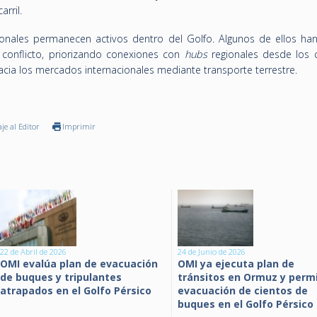
arril.
gionales permanecen activos dentro del Golfo. Algunos de ellos ha
l conflicto, priorizando conexiones con
hubs
regionales desde los c
acia los mercados internacionales mediante transporte terrestre.
je al Editor
Imprimir
22 de Abril de 2026
24 de Junio de 2026
OMI evalúa plan de evacuación
OMI ya ejecuta plan de
de buques y tripulantes
tránsitos en Ormuz y permit
atrapados en el Golfo Pérsico
evacuación de cientos de
buques en el Golfo Pérsico