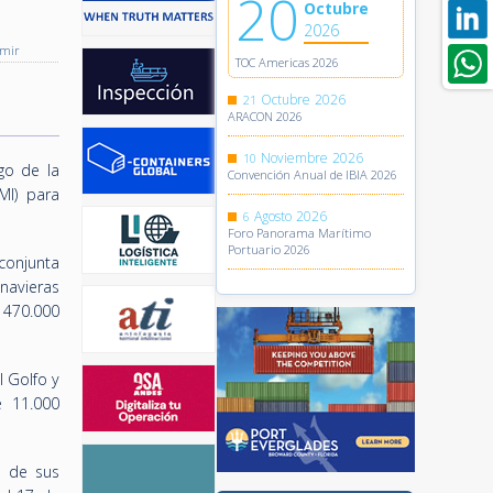
20
Octubre
2026
imir
TOC Americas 2026
Octubre
2026
21
ARACON 2026
Noviembre
2026
10
go de la
Convención Anual de IBIA 2026
MI) para
Agosto
2026
6
Foro Panorama Marítimo
Portuario 2026
conjunta
navieras
 470.000
l Golfo y
e 11.000
e de sus