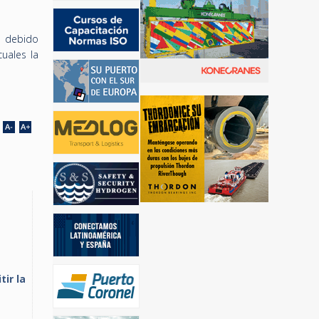
n debido
uales la
ir la