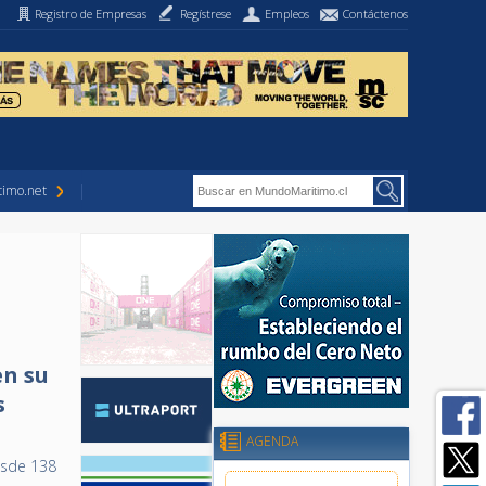
Registro de Empresas
Regístrese
Empleos
Contáctenos
imo.net
en su
s
AGENDA
esde 138