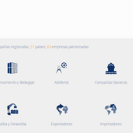
añías registradas,
51
países,
83
empresas patrocinadas
enamiento y Bodegaje
Astilleros
Compañías Navieras
stiba y Desestiba
Exportadores
Importadores