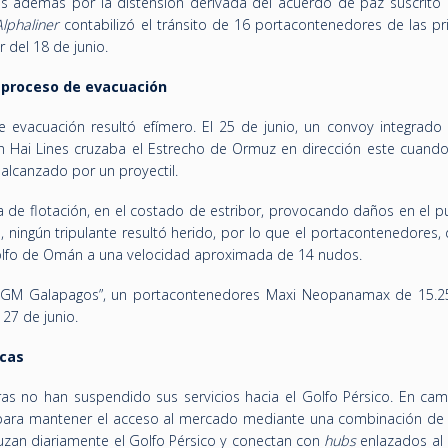
as además por la distensión derivada del acuerdo de paz suscrito 
Alphaliner
contabilizó el tránsito de 16 portacontenedores de las pr
r del 18 de junio.
l proceso de evacuación
 evacuación resultó efímero. El 25 de junio, un convoy integrado 
Hai Lines cruzaba el Estrecho de Ormuz en dirección este cuando 
 alcanzado por un proyectil.
ea de flotación, en el costado de estribor, provocando daños en el 
 ningún tripulante resultó herido, por lo que el portacontenedores,
Golfo de Omán a una velocidad aproximada de 14 nudos.
A CGM Galapagos”, un portacontenedores Maxi Neopanamax de 15.2
 27 de junio.
icas
ieras no han suspendido sus servicios hacia el Golfo Pérsico. En ca
s para mantener el acceso al mercado mediante una combinación de
ruzan diariamente el Golfo Pérsico y conectan con
hubs
enlazados al 