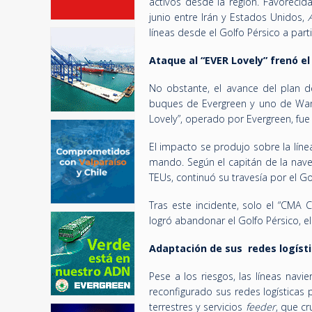
activos desde la región. Favorecid
junio entre Irán y Estados Unidos,
líneas desde el Golfo Pérsico a parti
Ataque al “EVER Lovely” frenó e
No obstante, el avance del plan de
buques de Evergreen y uno de Wan 
Lovely”, operado por Evergreen, fue
El impacto se produjo sobre la lín
mando. Según el capitán de la nave,
TEUs, continuó su travesía por el 
Tras este incidente, solo el “CM
logró abandonar el Golfo Pérsico, el
Adaptación de sus redes logíst
Pese a los riesgos, las líneas nav
reconfigurado sus redes logística
terrestres y servicios
feeder
, que c