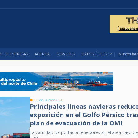
O DE EMPRESAS
AGENDA
SERVICIOS
DATOS ÚTILES
MundoMarit
03 de Julio de 2026
Principales líneas navieras reduc
exposición en el Golfo Pérsico tra
plan de evacuación de la OMI
La cantidad de portacontenedores en el área cayó d