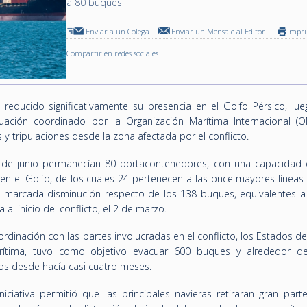
a 80 buques
Enviar a un Colega
Enviar un Mensaje al Editor
Impr
Compartir en redes sociales
n reducido significativamente su presencia en el Golfo Pérsico, lue
ación coordinado por la Organización Marítima Internacional (O
s y tripulaciones desde la zona afectada por el conflicto.
0 de junio permanecían 80 portacontenedores, con una capacidad 
n el Golfo, de los cuales 24 pertenecen a las once mayores líneas 
a marcada disminución respecto de los 138 buques, equivalentes a
al inicio del conflicto, el 2 de marzo.
rdinación con las partes involucradas en el conflicto, los Estados de
arítima, tuvo como objetivo evacuar 600 buques y alrededor d
os desde hacía casi cuatro meses.
niciativa permitió que las principales navieras retiraran gran part