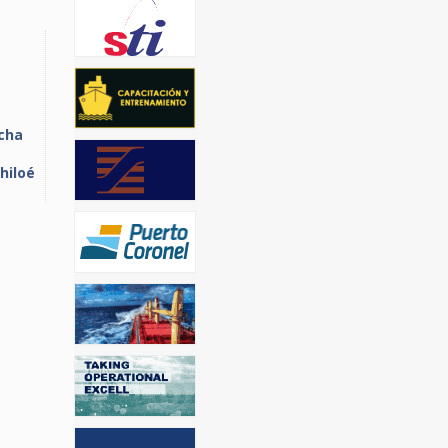
ncha
hiloé