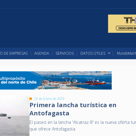
O DE EMPRESAS
AGENDA
SERVICIOS
DATOS ÚTILES
MundoMarit
20 de Enero de 2003
Primera lancha turística en
Antofagasta
El paseo en la lancha 'Alcatraz III' es la nueva oferta tur
que ofrece Antofagasta