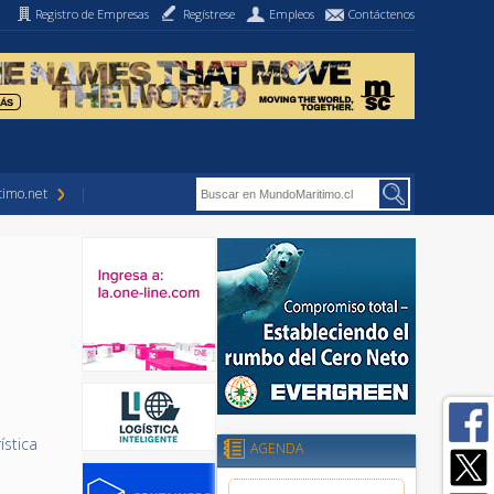
Registro de Empresas
Regístrese
Empleos
Contáctenos
imo.net
ística
AGENDA