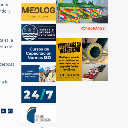
ar de
ndo, y
a es la
erta de
oderosas
 a la