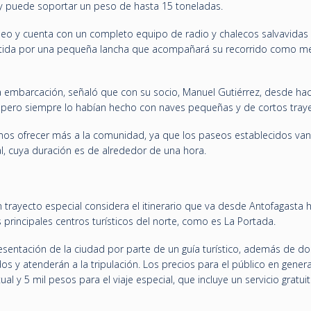
y puede soportar un peso de hasta 15 toneladas.
leo y cuenta con un completo equipo de radio y chalecos salvavidas
sistida por una pequeña lancha que acompañará su recorrido como m
a embarcación, señaló que con su socio, Manuel Gutiérrez, desde ha
, pero siempre lo habían hecho con naves pequeñas y de cortos tray
emos ofrecer más a la comunidad, ya que los paseos establecidos va
al, cuya duración es de alrededor de una hora.
 trayecto especial considera el itinerario que va desde Antofagasta 
principales centros turísticos del norte, como es La Portada.
sentación de la ciudad por parte de un guía turístico, además de do
 y atenderán a la tripulación. Los precios para el público en gener
al y 5 mil pesos para el viaje especial, que incluye un servicio gratui