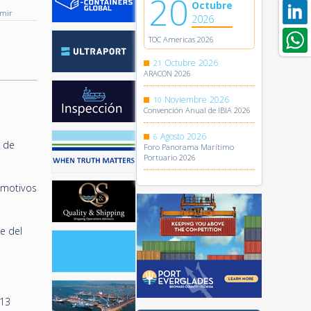
20
Octubre
imir
2026
TOC Americas 2026
Octubre
2026
21
ARACON 2026
Noviembre
2026
10
Convención Anual de IBIA 2026
Agosto
2026
6
o de
Foro Panorama Marítimo
Portuario 2026
 motivos
te del
 13