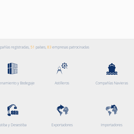
añías registradas,
51
países,
83
empresas patrocinadas
enamiento y Bodegaje
Astilleros
Compañías Navieras
stiba y Desestiba
Exportadores
Importadores