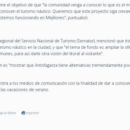
ene el objetivo de que "la comunidad venga a conocer lo que es el m
onocen el turismo náutico. Queremos que este proyecto siga crecie
temos funcionando en Mejillones", puntualizó.
regional del Servicio Nacional de Turismo (Sernatur), mencionó que ést
urismo náutico en la ciudad, y que "el tema de fondo es ampliar la of
unes, para así darle otra visión del litoral al visitante".
an es "mostrar que Antofagasta tiene alternativas tremendamente p
stra a los medios de comunicación con la finalidad de dar a conocer
las vacaciones de verano.
je al Editor
Imprimir