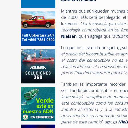
Mientras que aún quedan muchas pre
de 2.000 TEUs será desplegado, el 
luz verde. "
La tecnología ya exist
tecnología comprobada en su func
Nielsen
, quien agrega que "
actualm
Lo que nos lleva a la pregunta, ¿su
el precio del biocombustible es ap
el costo del combustible no es e
relacionado con el combustible, e
precio final del transporte para el c
También es importante recorder
solicitando biocombustible, entonce
la tecnología se aplique de manera
este combustible como los consu
impulsa al sistema y a la industr
descarbonizar su cadena de sumini
parte de este cambio
”, agrega
Niel