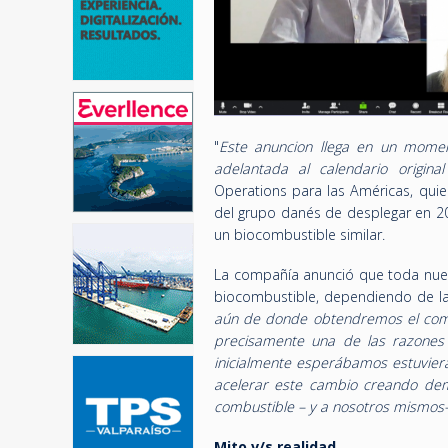
"
Este anuncion llega en un momen
adelantada al calendario origin
Operations para las Américas, qui
del grupo danés de desplegar en 
un biocombustible similar.
La compañía anunció que toda nue
biocombustible, dependiendo de la 
aún de donde obtendremos el comb
precisamente una de las razones 
inicialmente esperábamos estuvier
acelerar este cambio creando dem
combustible – y a nosotros mismos- 
Mito v/s realidad