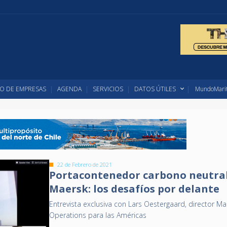
O DE EMPRESAS
AGENDA
SERVICIOS
DATOS ÚTILES
MundoMarit
22 de Febrero de 2021
Portacontenedor carbono neutra
Maersk: los desafíos por delante
Entrevista exclusiva con Lars Oestergaard, director M
Operations para las Américas