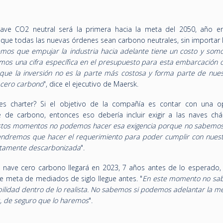
ave CO2 neutral será la primera hacia la meta del 2050, año e
ue todas las nuevas órdenes sean carbono neutrales, sin importar 
mos que empujar la industria hacia adelante tiene un costo y somos
mos una cifra específica en el presupuesto para esta embarcación o
que la inversión no es la parte más costosa y forma parte de nues
 cero carbono
", dice el ejecutivo de Maersk.
es charter? Si el objetivo de la compañía es contar con una o
 de carbono, entonces eso debería incluir exigir a las naves chá
stos momentos no podemos hacer esa exigencia porque no sabemo
tendremos que hacer el requerimiento para poder cumplir con nues
etamente descarbonizada
".
a nave cero carbono llegará en 2023, 7 años antes de lo esperado,
 de meta de mediados de siglo llegue antes. "
En este momento no sa
bilidad dentro de lo realista. No sabemos si podemos adelantar la m
, de seguro que lo haremos
".