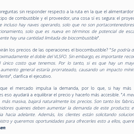
guntas sin responder respecto a la ruta en la que el alimentardor 
tipo de combustible y el proveedor, una cosa sí es segura: el proye
e e incluso hay naves operando, solo que no son portacontenedores
ionamiento, solo que es nueva en términos de potencial de esca
ente hay una cantidad limitada de biocombustible
".
birán los precios de las operaciones el biocombustible? "
Se podría d
roximadamente el doble del VLSFO. Sin embargo, es importante reco
l único costo que tenemos. Por lo tanto, si es que hay un may
l aumento general estaría prorrateado, causando un impacto míni
liente
", clarifica el ejecutivo.
 que el mercado impulsa la demanda, por lo que, si hay más 
s eso ayudará a equilibrar el precio y hacerlo más accesible. "
A med
 más masiva, bajará naturalmente los precios. Son tanto los fabric
midores quienes deben aumentar la demanda de este producto; e
ia hacia adelante. Además, los clientes están solicitando solucio
stro y queremos oportunidades para ofrecerles esto a ellos, quer
sen
.