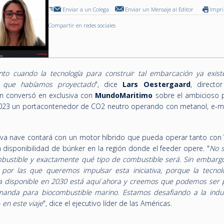
Enviar a un Colega
Enviar un Mensaje al Editor
Impr
Compartir en redes sociales
to cuando la tecnología para construir tal embarcación ya exist
al que habíamos proyectado
", dice
Lars Oestergaard
, directo
en conversó en exclusiva con
MundoMaritimo
sobre el ambicioso 
2023 un portacontenedor de CO2 neutro operando con metanol, e-m
va nave contará con un motor híbrido que pueda operar tanto con
disponibilidad de búnker en la región donde el feeder opere. "
No 
ustible y exactamente qué tipo de combustible será. Sin embargo
por las que queremos impulsar esta iniciativa, porque la tecnol
a disponible en 2030 está aquí ahora y creemos que podemos ser 
anda para biocombustible marino. Estamos desafiando a la indus
en este viaje
", dice el ejecutivo líder de las Américas.