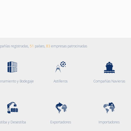
añías registradas,
51
países,
83
empresas patrocinadas
enamiento y Bodegaje
Astilleros
Compañías Navieras
stiba y Desestiba
Exportadores
Importadores