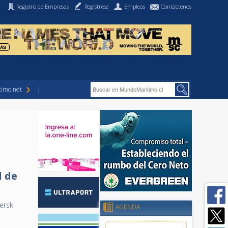
Registro de Empresas
Regístrese
Empleos
Contáctenos
imo.net
l de
aersk
AGENDA