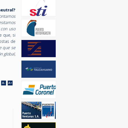
neutral?
contamos
esitamos
 con uso
e que, si
ostas de
e que se
n global,