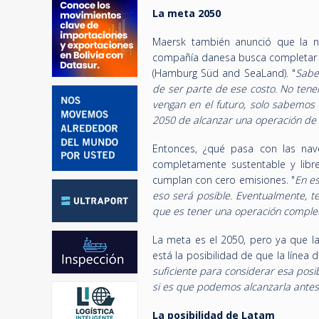
La meta 2050
Maersk también anunció que la n
compañía danesa busca completar q
(Hamburg Süd and SeaLand). "
Sabe
de ser parte de ese costo. No tene
vengan en el futuro, solo sabemos 
2050 de alcanzar una operación de
Entonces, ¿qué pasa con las nav
completamente sustentable y libre
cumplan con cero emisiones. "
En e
eso será posible. Eventualmente, 
que es tener una operación compl
La meta es el 2050, pero ya que l
está la posibilidad de que la línea
suficiente para considerar esa posi
si es que podemos alcanzarla antes
La posibilidad de Latam