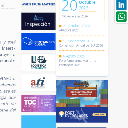
20
Octubre
imir
2026
TOC Americas 2026
Octubre
2026
21
ARACON 2026
Noviembre
2026
10
e y está
Convención Anual de IBIA 2026
r Maersk
proyecto
Agosto
2026
6
etanol o
Foro Panorama Marítimo
Portuario 2026
 VLSFO o
sabemos
, esa es
ogía que
parte de
tria del