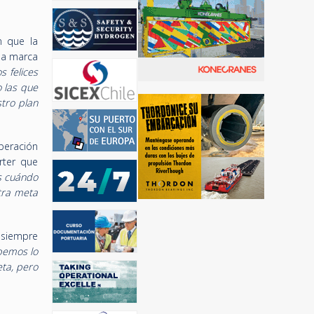
n que la
la marca
 felices
 las que
tro plan
peración
rter que
s cuándo
tra meta
 siempre
bemos lo
eta, pero