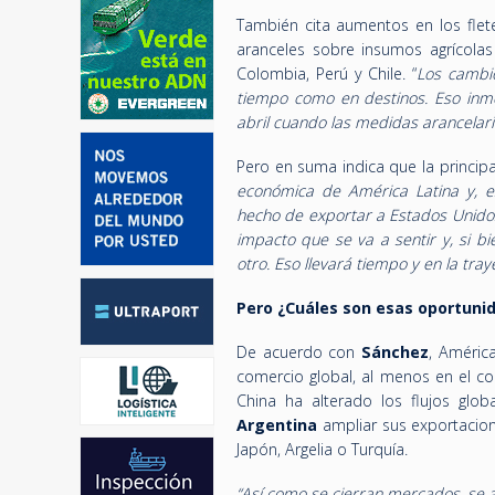
También cita aumentos en los flet
aranceles sobre insumos agrícola
Colombia, Perú y Chile. “
Los cambi
tiempo como en destinos. Eso inm
abril cuando las medidas arancelar
Pero en suma indica que la principal
económica de América Latina y, es
hecho de exportar a Estados Unidos
impacto que se va a sentir y, si 
otro. Eso llevará tiempo y en la tr
Pero ¿Cuáles son esas oportun
De acuerdo con
Sánchez
, América
comercio global, al menos en el co
China ha alterado los flujos glo
Argentina
ampliar sus exportacion
Japón, Argelia o Turquía.
“Así como se cierran mercados, se 