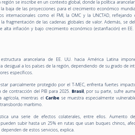
región se inscribe en un contexto global, donde la política arancelar
 la baja de las proyecciones para el crecimiento económico mundia
os internacionales como el FMI, la OMC y la UNCTAD, reflejando c
y la fragmentación de las cadenas globales de valor. Además, se de
de
alta inflación y bajo crecimiento económico (estanflación) en EE.
structura arancelaria de EE. UU. hacia América Latina impone
a desigual a los países de la región, dependiendo de su grado de in
ores específicos.
estar parcialmente protegido por el T-MEC, enfrenta fuertes impact
n de contracción del PIB para 2025.
Brasil
, por su parte, sufre aum
a agrícola, mientras el
Caribe
se muestra especialmente vulnerabl
l transbordo marítimo.
tica una serie de efectos colaterales, entre ellos. Aumento d
U. pueden subir hasta un 25% en rutas que usan buques chinos, afe
dependen de estos servicios, explica.