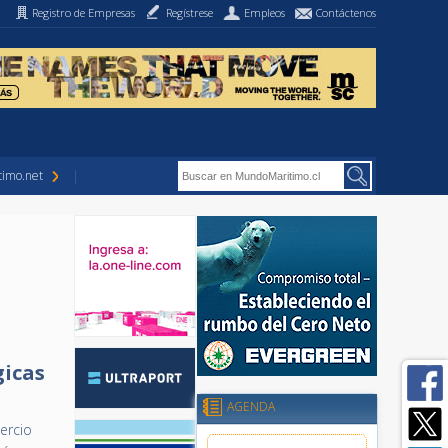
Registro de Empresas
Regístrese
Empleos
Contáctenos
imo.net
gicas
AGENDA
ercio