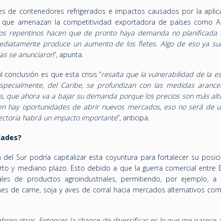
es de contenedores refrigerados e impactos causados por la aplic
s que amenazan la competitividad exportadora de países como Ar
os repentinos hacen que de pronto haya demanda no planificada 
ediatamente produce un aumento de los fletes. Algo de eso ya su
ias se anunciaron
”, apunta.
 conclusión es que esta crisis “
resalta que la vulnerabilidad de la e
pecialmente, del Caribe, se profundizan con las medidas arancela
, que ahora va a bajar su demanda porque los precios son más alto
bien hay oportunidades de abrir nuevos mercados, eso no será de 
ayectoria habrá un impacto importante
”, anticipa.
idades?
 del Sur podría capitalizar esta coyuntura para fortalecer su posic
rto y mediano plazo. Esto debido a que la guerra comercial entre E
bales de productos agroindustriales, permitiendo, por ejemplo, a
es de carne, soja y aves de corral hacia mercados alternativos com
abren otros. Entonces la chance de diversificar es lo que me parece