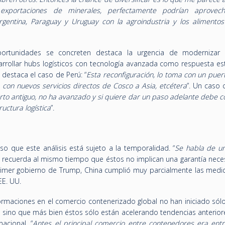
 exportaciones de minerales, perfectamente podrían aprovec
 Argentina, Paraguay y Uruguay con la agroindustria y los alimentos
ortunidades se concreten destaca la urgencia de modernizar 
sarrollar hubs logísticos con tecnología avanzada como respuesta es
destaca el caso de Perú: “
Esta reconfiguración, lo toma con un puer
 con nuevos servicios directos de Cosco a Asia, etcétera
”. Un caso 
erto antiguo, no ha avanzado y si quiere dar un paso adelante debe 
uctura logística
”.
so que este análisis está sujeto a la temporalidad. “
Se habla de un
o recuerda al mismo tiempo que éstos no implican una garantía neces
rimer gobierno de Trump, China cumplió muy parcialmente las medi
 EE. UU.
ormaciones en el comercio contenerizado global no han iniciado sólo
 sino que más bien éstos sólo están acelerando tendencias anterio
nacional. “
Antes el principal comercio entre contenedores era entr