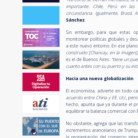
importante. Chile, Perú en las
circunstancia. Igualmente, Brasil,
Sánchez
.
Sin embargo, para que estas op
monitorear políticas globales y de
a este nuevo entorno. En ese plano 
construido [Chancay, en la imagen],
es el de Buenos Aires:
“tiene un pu
cuanto antes con su puerto y su estr
Hacia una nueva globalización
El economista, advierte en todo ca
acuerdo entre China y EE. UU.
, per
hecho, apunta que ya durante el p
equilibrar la balanza comercial con
No obstante, agrega que las transf
incrementos arancelarios de Trump,
la reorientación del comercio inter