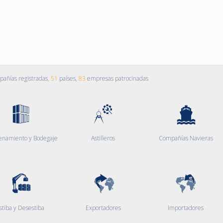
añías registradas,
51
países,
83
empresas patrocinadas
enamiento y Bodegaje
Astilleros
Compañías Navieras
stiba y Desestiba
Exportadores
Importadores