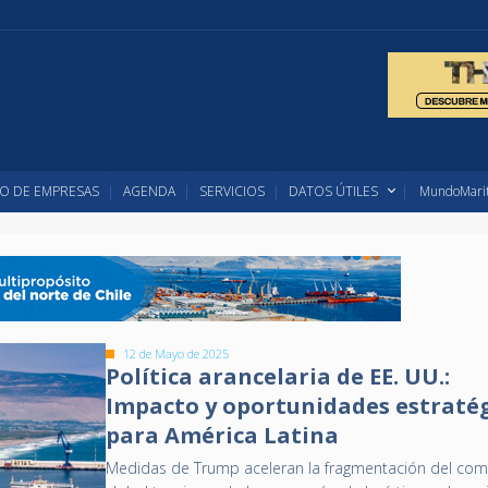
O DE EMPRESAS
AGENDA
SERVICIOS
DATOS ÚTILES
MundoMarit
12 de Mayo de 2025
Política arancelaria de EE. UU.:
Impacto y oportunidades estraté
para América Latina
Medidas de Trump aceleran la fragmentación del com