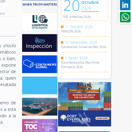
20
ión
Octubre
2026
imir
TOC Americas 2026
Octubre
2026
21
ARACON 2026
Noviembre
2026
10
os
shocks
Convención Anual de IBIA 2026
imáticos
Agosto
2026
s o bien,
6
Foro Panorama Marítimo
n expone
Portuario 2026
rector de
a, quien
 desatada
ierno de
s a esta
ido a la
e.