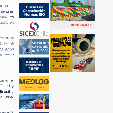
ación de
gentina,
tanto en
cedió en
structura
rias. El
s, es un
un mes a
ión en el
E. UU. y
Brasil
y
o China,
 a mí más