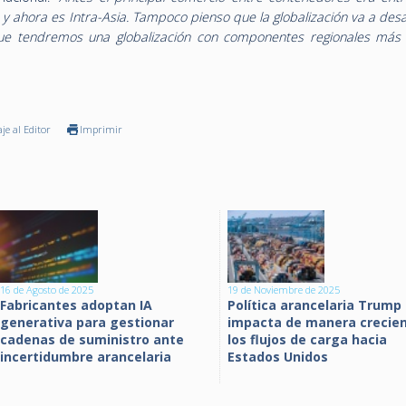
 y ahora es Intra-Asia. Tampoco pienso que la globalización va a de
ue tendremos una globalización con componentes regionales más f
je al Editor
Imprimir
16 de Agosto de 2025
19 de Noviembre de 2025
Fabricantes adoptan IA
Política arancelaria Trump
generativa para gestionar
impacta de manera crecie
cadenas de suministro ante
los flujos de carga hacia
incertidumbre arancelaria
Estados Unidos