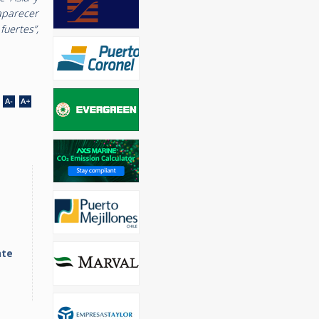
saparecer
uertes”,
nte