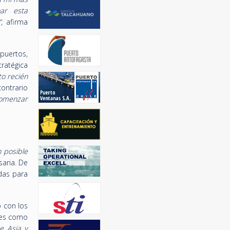
har esta
”
, afirma
puertos,
tratégica
to recién
contrario
comenzar
 posible
aria. De
das para
 con los
res como
e Asia y