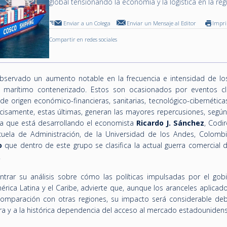
global tensionando la economía y la logística en la reg
Enviar a un Colega
Enviar un Mensaje al Editor
Impr
Compartir en redes sociales
observado un aumento notable en la frecuencia e intensidad de l
 marítimo contenerizado. Estos son ocasionados por eventos cl
 de origen económico-financieras, sanitarias, tecnológico-cibernética
cisamente, estas últimas, generan las mayores repercusiones, segú
iva que está desarrollando el economista
Ricardo J. Sánchez
, Codi
cuela de Administración, de la Universidad de los Andes, Colombi
mo
que dentro de este grupo se clasifica la actual guerra comercial
.
trar su análisis sobre cómo las políticas impulsadas por el gob
ica Latina y el Caribe, advierte que, aunque los aranceles aplicado
omparación con otras regiones, su impacto será considerable deb
ra y a la histórica dependencia del acceso al mercado estadounidens