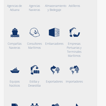
Agencias de
Agencias
Almacenamiento
Astilleros
Aduana
Navieras
y Bodegaje
Compañías
Consultores
Embarcadores
Empresas
Navieras
Marítimos
Portuarias y
Terminales
Marítimos
Equipos
Estiba y
Exportadores
Importadores
Naúticos
Desestiba