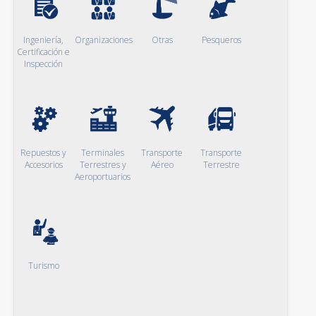
Ingeniería,
Organizaciones
Otras
Pesqueros
Certificación e
Inspección
Repuestos y
Terminales
Transporte
Transporte
Accesorios
Terrestres y
Aéreo
Terrestre
Aeroportuarios
Turismo