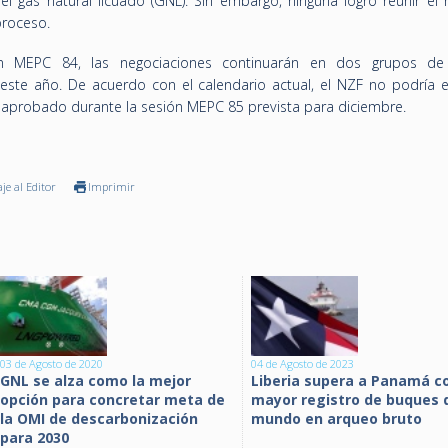
l gas natural licuado (GNL). Sin embargo, ninguna logró reunir el 
proceso.
ón MEPC 84, las negociaciones continuarán en dos grupos de
este año. De acuerdo con el calendario actual, el NZF no podría e
r aprobado durante la sesión MEPC 85 prevista para diciembre.
je al Editor
Imprimir
03 de Agosto de 2020
04 de Agosto de 2023
GNL se alza como la mejor
Liberia supera a Panamá 
opción para concretar meta de
mayor registro de buques 
la OMI de descarbonización
mundo en arqueo bruto
para 2030