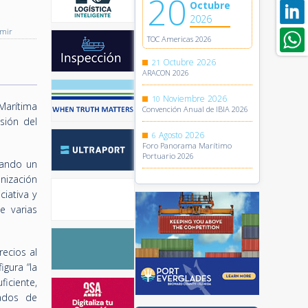
20
Octubre
2026
imir
TOC Americas 2026
Octubre
2026
21
ARACON 2026
Noviembre
2026
10
Marítima
Convención Anual de IBIA 2026
sión del
Agosto
2026
6
Foro Panorama Marítimo
Portuario 2026
uando un
nización
ciativa y
e varias
ecios al
igura “la
iciente,
vados de