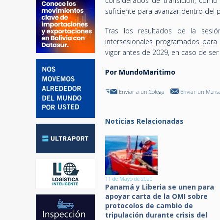
considerados de transición, como e
suficiente para avanzar dentro del 
Tras los resultados de la sesi
intersesionales programados para 
vigor antes de 2029, en caso de se
Por MundoMaritimo
Enviar a un Colega
Enviar un Mensa
Noticias Relacionadas
11 de Mayo de 2020
Panamá y Liberia se unen para
apoyar carta de la OMI sobre
protocolos de cambio de
tripulación durante crisis del