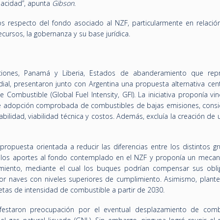
apacidad”, apunta
Gibson
.
s respecto del fondo asociado al NZF, particularmente en relació
cursos, la gobernanza y su base jurídica.
ciones, Panamá y Liberia, Estados de abanderamiento que rep
ial, presentaron junto con Argentina una propuesta alternativa cen
 Combustible (Global Fuel Intensity, GFI). La iniciativa proponía vin
l de adopción comprobada de combustibles de bajas emisiones, cons
abilidad, viabilidad técnica y costos. Además, excluía la creación de
propuesta orientada a reducir las diferencias entre los distintos g
a los aportes al fondo contemplado en el NZF y proponía un meca
imiento, mediante el cual los buques podrían compensar sus obli
or naves con niveles superiores de cumplimiento. Asimismo, plant
tas de intensidad de combustible a partir de 2030.
estaron preocupación por el eventual desplazamiento de comb