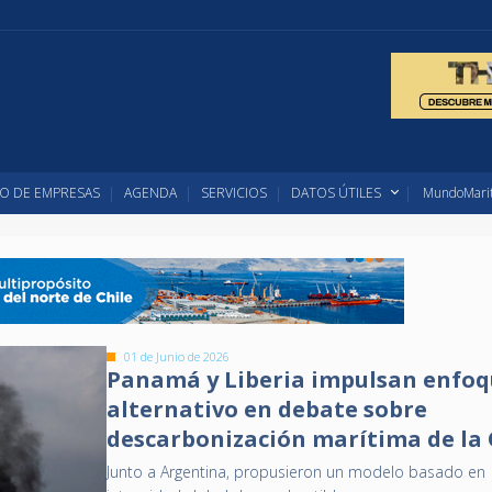
O DE EMPRESAS
AGENDA
SERVICIOS
DATOS ÚTILES
MundoMarit
01 de Junio de 2026
Panamá y Liberia impulsan enfo
alternativo en debate sobre
descarbonización marítima de la
Junto a Argentina, propusieron un modelo basado en