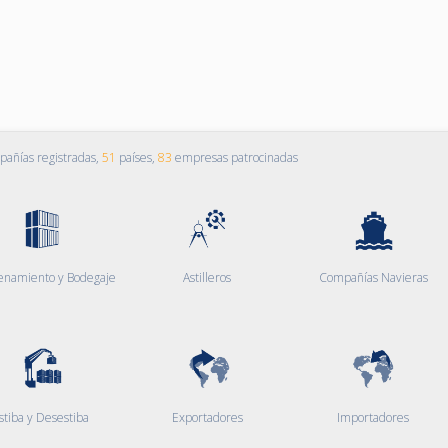
añías registradas,
51
países,
83
empresas patrocinadas
enamiento y Bodegaje
Astilleros
Compañías Navieras
stiba y Desestiba
Exportadores
Importadores