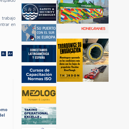
respaldo
 trabajo
ntrar en
como
del