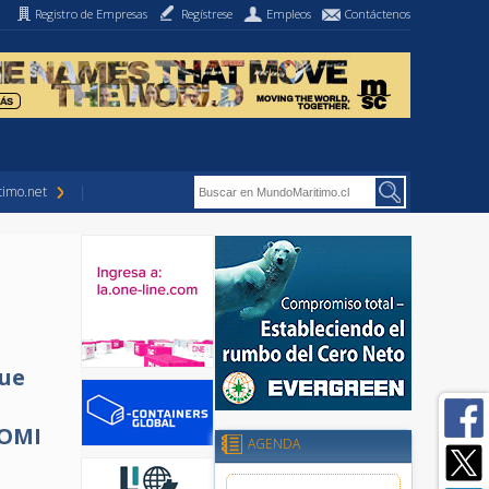
Registro de Empresas
Regístrese
Empleos
Contáctenos
imo.net
que
 OMI
AGENDA