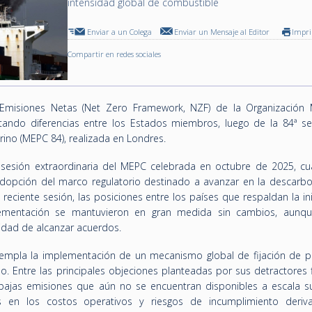
intensidad global de combustible
Enviar a un Colega
Enviar un Mensaje al Editor
Impr
Compartir en redes sociales
Emisiones Netas (Net Zero Framework, NZF) de la Organización 
ntando diferencias entre los Estados miembros, luego de la 84ª se
ino (MEPC 84), realizada en Londres.
a sesión extraordinaria del MEPC celebrada en octubre de 2025, c
adopción del marco regulatorio destinado a avanzar en la descarbo
reciente sesión, las posiciones entre los países que respaldan la ini
ementación se mantuvieron en gran medida sin cambios, aunqu
idad de alcanzar acuerdos.
templa la implementación de un mecanismo global de fijación de pr
. Entre las principales objeciones planteadas por sus detractores f
jas emisiones que aún no se encuentran disponibles a escala suf
 en los costos operativos y riesgos de incumplimiento deri