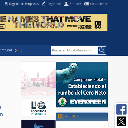
Registro de Empresas
Regístrese
Empleos
Contáctenos
imo.net
a
on
AGENDA