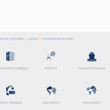
añías registradas,
51
países,
83
empresas patrocinadas
enamiento y Bodegaje
Astilleros
Compañías Navieras
stiba y Desestiba
Exportadores
Importadores