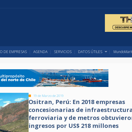
O DE EMPRESAS
AGENDA
SERVICIOS
DATOS ÚTILES
MundoMarit
19 de Marzo de 2019
Ositran, Perú: En 2018 empresas
concesionarias de infraestructur
ferroviaria y de metros obtuvier
ingresos por US$ 218 millones