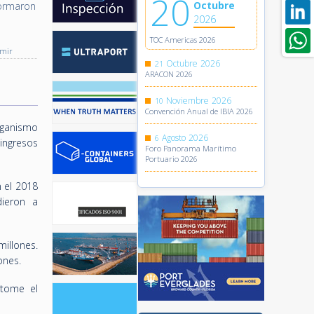
20
Octubre
nformaron
2026
TOC Americas 2026
imir
Octubre
2026
21
ARACON 2026
Noviembre
2026
10
Convención Anual de IBIA 2026
rganismo
Agosto
2026
6
 ingresos
Foro Panorama Marítimo
Portuario 2026
 el 2018
dieron a
millones.
ones.
 tome el