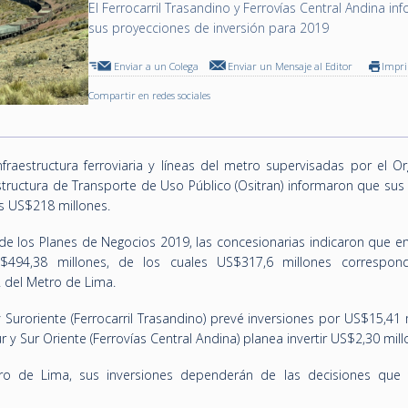
El Ferrocarril Trasandino y Ferrovías Central Andina i
sus proyecciones de inversión para 2019
Enviar a un Colega
Enviar un Mensaje al Editor
Impr
Compartir en redes sociales
raestructura ferroviaria y líneas del metro supervisadas por el O
estructura de Transporte de Uso Público (Ositran) informaron que sus
os US$218 millones.
de los Planes de Negocios 2019, las concesionarias indicaron que en
S$494,38 millones, de los cuales US$317,6 millones correspon
2 del Metro de Lima.
y Suroriente (Ferrocarril Trasandino) prevé inversiones por US$15,41 
ur y Sur Oriente (Ferrovías Central Andina) planea invertir US$2,30 mill
tro de Lima, sus inversiones dependerán de las decisiones que