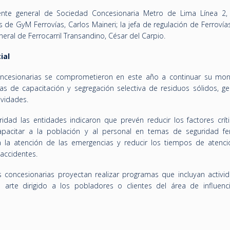
rente general de Sociedad Concesionaria Metro de Lima Línea 2
 de GyM Ferrovías, Carlos Maineri; la jefa de regulación de Ferrovía
neral de Ferrocarril Transandino, César del Carpio.
ial
ncesionarias se comprometieron en este año a continuar su mon
as de capacitación y segregación selectiva de residuos sólidos, ge
ividades.
idad las entidades indicaron que prevén reducir los factores crít
capacitar a la población y al personal en temas de seguridad ferr
 la atención de las emergencias y reducir los tiempos de atenci
accidentes.
as concesionarias proyectan realizar programas que incluyan activi
 arte dirigido a los pobladores o clientes del área de influenc