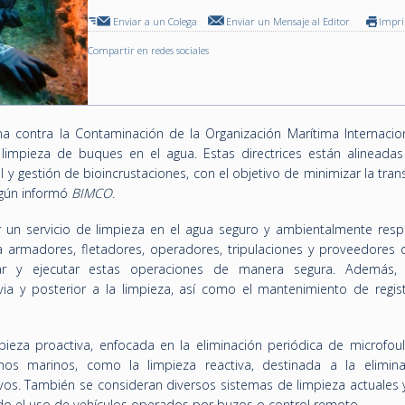
Enviar a un Colega
Enviar un Mensaje al Editor
Impr
Compartir en redes sociales
a contra la Contaminación de la Organización Marítima Internacion
a limpieza de buques en el agua. Estas directrices están alineadas
 y gestión de bioincrustaciones, con el objetivo de minimizar la tran
egún informó
BIMCO
.
 un servicio de limpieza en el agua seguro y ambientalmente resp
armadores, fletadores, operadores, tripulaciones y proveedores 
icar y ejecutar estas operaciones de manera segura. Además, 
ia y posterior a la limpieza, así como el mantenimiento de regist
ieza proactiva, enfocada en la eliminación periódica de microfoul
mos marinos, como la limpieza reactiva, destinada a la elimin
ivos. También se consideran diversos sistemas de limpieza actuales 
ndo el uso de vehículos operados por buzos o control remoto.