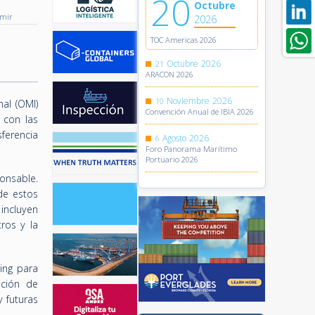
20
Octubre
imir
2026
TOC Americas 2026
Octubre
2026
21
ARACON 2026
Noviembre
2026
10
al (OMI)
Convención Anual de IBIA 2026
 con las
sferencia
Agosto
2026
6
Foro Panorama Marítimo
Portuario 2026
onsable.
de estos
incluyen
ros y la
ing para
ación de
y futuras