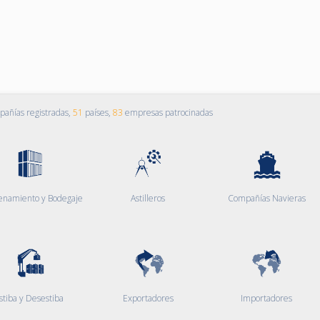
añías registradas,
51
países,
83
empresas patrocinadas
enamiento y Bodegaje
Astilleros
Compañías Navieras
stiba y Desestiba
Exportadores
Importadores