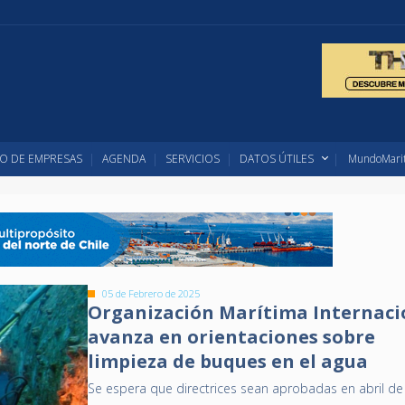
O DE EMPRESAS
AGENDA
SERVICIOS
DATOS ÚTILES
MundoMarit
05 de Febrero de 2025
Organización Marítima Internaci
avanza en orientaciones sobre
limpieza de buques en el agua
Se espera que directrices sean aprobadas en abril d