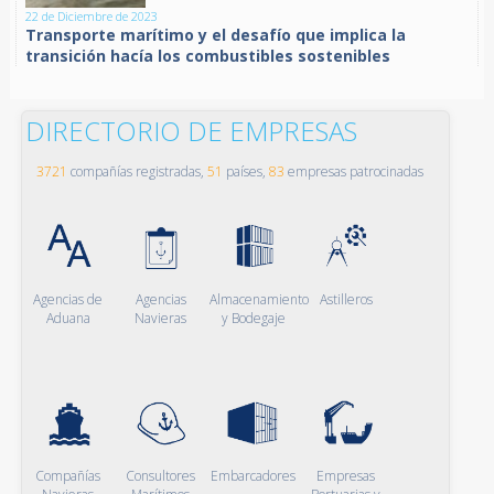
22 de Diciembre de 2023
Transporte marítimo y el desafío que implica la
transición hacía los combustibles sostenibles
DIRECTORIO DE EMPRESAS
3721
compañías registradas,
51
países,
83
empresas patrocinadas
Agencias de
Agencias
Almacenamiento
Astilleros
Aduana
Navieras
y Bodegaje
Compañías
Consultores
Embarcadores
Empresas