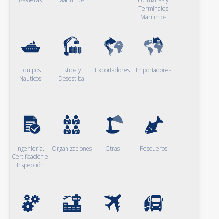
Navieras
Marítimos
Portuarias y
Terminales
Marítimos
Equipos
Estiba y
Exportadores
Importadores
Naúticos
Desestiba
Ingeniería,
Organizaciones
Otras
Pesqueros
Certificación e
Inspección