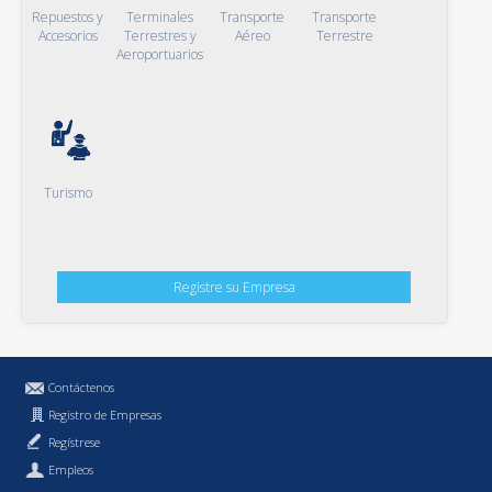
Repuestos y
Terminales
Transporte
Transporte
Accesorios
Terrestres y
Aéreo
Terrestre
Aeroportuarios
Turismo
Registre su Empresa
Contáctenos
Registro de Empresas
Regístrese
Empleos