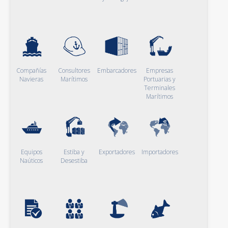
Compañías
Consultores
Embarcadores
Empresas
Navieras
Marítimos
Portuarias y
Terminales
Marítimos
Equipos
Estiba y
Exportadores
Importadores
Naúticos
Desestiba