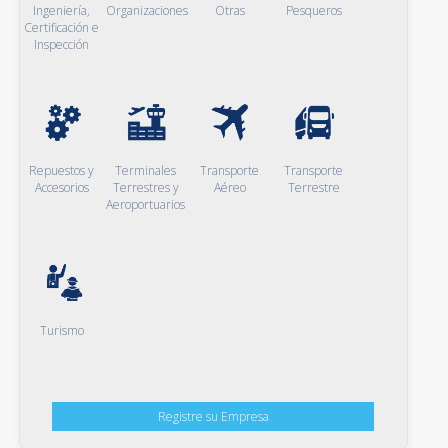
Ingeniería,
Organizaciones
Otras
Pesqueros
Certificación e
Inspección
Repuestos y
Terminales
Transporte
Transporte
Accesorios
Terrestres y
Aéreo
Terrestre
Aeroportuarios
Turismo
Registre su Empresa