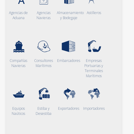
Agencias de
Agencias
Almacenamiento
Astilleros
Aduana
Navieras
y Bodegaje
Compañías
Consultores
Embarcadores
Empresas
Navieras
Marítimos
Portuarias y
Terminales
Marítimos
Equipos
Estiba y
Exportadores
Importadores
Naúticos
Desestiba