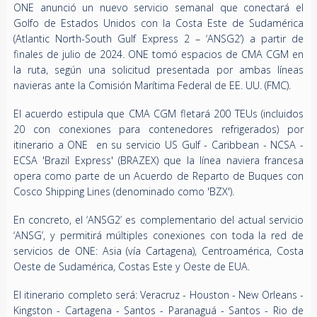
ONE anunció un nuevo servicio semanal que conectará el
Golfo de Estados Unidos con la Costa Este de Sudamérica
(Atlantic North-South Gulf Express 2 – ‘ANSG2’) a partir de
finales de julio de 2024. ONE tomó espacios de CMA CGM en
la ruta, según una solicitud presentada por ambas líneas
navieras ante la Comisión Marítima Federal de EE. UU. (FMC).
El acuerdo estipula que CMA CGM fletará 200 TEUs (incluidos
20 con conexiones para contenedores refrigerados) por
itinerario a ONE en su servicio US Gulf - Caribbean - NCSA -
ECSA 'Brazil Express' (BRAZEX) que la línea naviera francesa
opera como parte de un Acuerdo de Reparto de Buques con
Cosco Shipping Lines (denominado como 'BZX').
En concreto, el ‘ANSG2’ es complementario del actual servicio
‘ANSG’, y permitirá múltiples conexiones con toda la red de
servicios de ONE: Asia (vía Cartagena), Centroamérica, Costa
Oeste de Sudamérica, Costas Este y Oeste de EUA.
El itinerario completo será: Veracruz - Houston - New Orleans -
Kingston - Cartagena - Santos - Paranaguá - Santos - Rio de