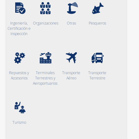
Ingeniería,
Organizaciones
Otras
Pesqueros
Certificación e
Inspección
Repuestos y
Terminales
Transporte
Transporte
Accesorios
Terrestres y
Aéreo
Terrestre
Aeroportuarios
Turismo