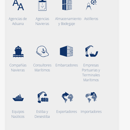
Agencias de
Agencias
Almacenamiento
Astilleros
Aduana
Navieras
y Bodegaje
Compañías
Consultores
Embarcadores
Empresas
Navieras
Marítimos
Portuarias y
Terminales
Marítimos
Equipos
Estiba y
Exportadores
Importadores
Naúticos
Desestiba