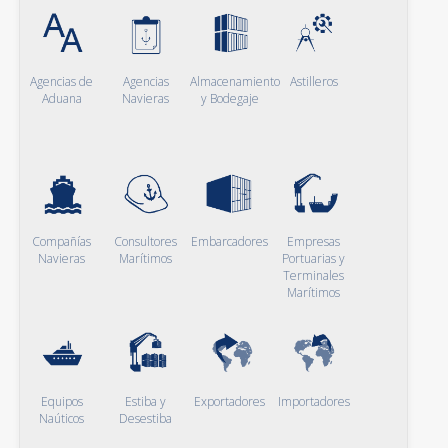
Agencias de
Agencias
Almacenamiento
Astilleros
Aduana
Navieras
y Bodegaje
Compañías
Consultores
Embarcadores
Empresas
Navieras
Marítimos
Portuarias y
Terminales
Marítimos
Equipos
Estiba y
Exportadores
Importadores
Naúticos
Desestiba