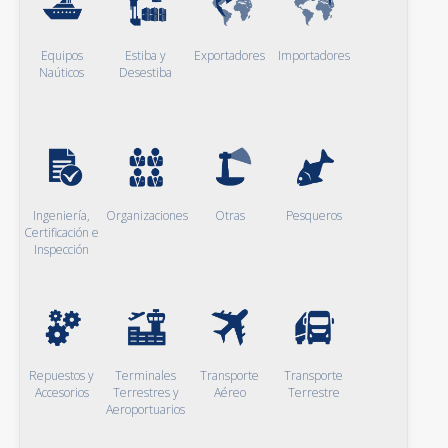
Equipos
Estiba y
Exportadores
Importadores
Naúticos
Desestiba
Ingeniería,
Organizaciones
Otras
Pesqueros
Certificación e
Inspección
Repuestos y
Terminales
Transporte
Transporte
Accesorios
Terrestres y
Aéreo
Terrestre
Aeroportuarios