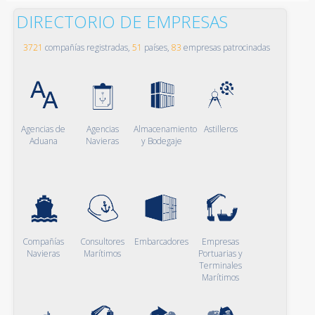
DIRECTORIO DE EMPRESAS
3721
compañías registradas,
51
países,
83
empresas patrocinadas
Agencias de
Agencias
Almacenamiento
Astilleros
Aduana
Navieras
y Bodegaje
Compañías
Consultores
Embarcadores
Empresas
Navieras
Marítimos
Portuarias y
Terminales
Marítimos