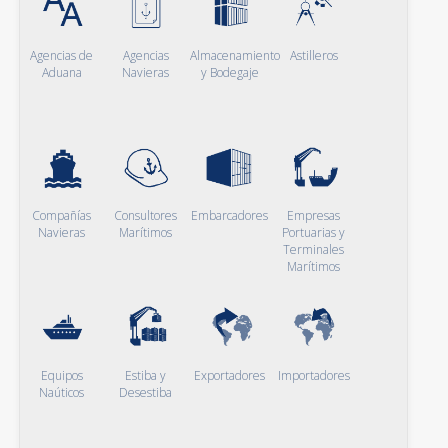
Agencias de
Agencias
Almacenamiento
Astilleros
Aduana
Navieras
y Bodegaje
Compañías
Consultores
Embarcadores
Empresas
Navieras
Marítimos
Portuarias y
Terminales
Marítimos
Equipos
Estiba y
Exportadores
Importadores
Naúticos
Desestiba