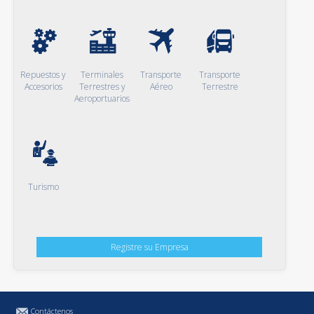
Repuestos y
Terminales
Transporte
Transporte
Accesorios
Terrestres y
Aéreo
Terrestre
Aeroportuarios
Turismo
Registre su Empresa
Contáctenos