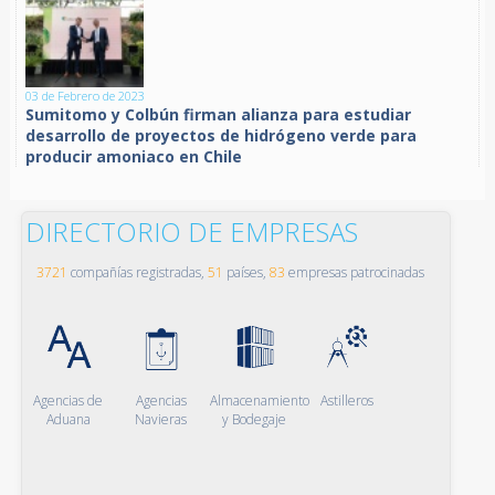
03 de Febrero de 2023
Sumitomo y Colbún firman alianza para estudiar
desarrollo de proyectos de hidrógeno verde para
producir amoniaco en Chile
DIRECTORIO DE EMPRESAS
3721
compañías registradas,
51
países,
83
empresas patrocinadas
Agencias de
Agencias
Almacenamiento
Astilleros
Aduana
Navieras
y Bodegaje