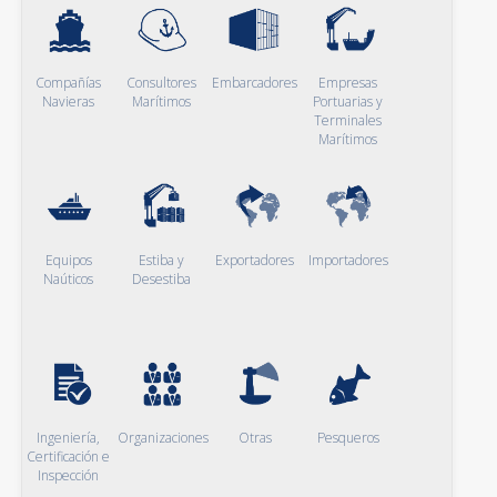
Compañías
Consultores
Embarcadores
Empresas
Navieras
Marítimos
Portuarias y
Terminales
Marítimos
Equipos
Estiba y
Exportadores
Importadores
Naúticos
Desestiba
Ingeniería,
Organizaciones
Otras
Pesqueros
Certificación e
Inspección