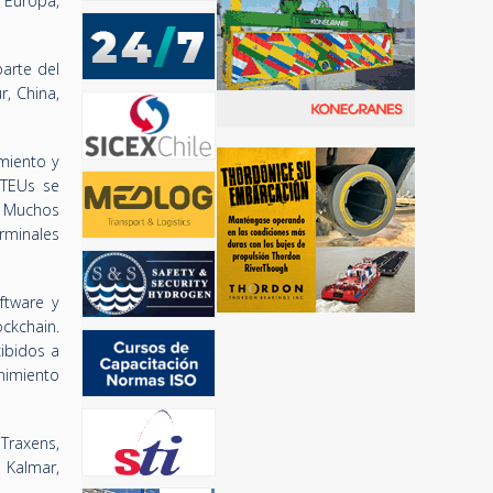
, Europa,
parte del
, China,
miento y
 TEUs se
. Muchos
rminales
ftware y
ockchain.
ibidos a
enimiento
 Traxens,
 Kalmar,