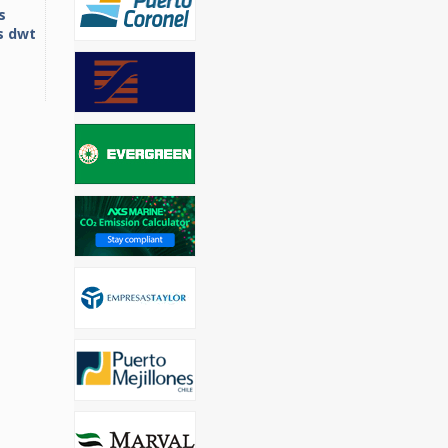
s
s dwt