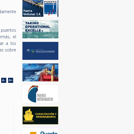
adamente
 puertos
emás, el
ar a los
vas sobre