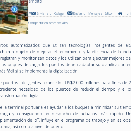
ámbito
Enviar a un Colega
Enviar un Mensaje al Editor
Impr
Compartir en redes sociales
rtos automatizados que utilizan tecnologías inteligentes de al
kchain a objeto de mejorar el rendimiento y la eficiencia de la indu
registran y monitorizan datos y los utilizan para ejecutar mejores de
os buques de carga, los puertos deben adaptar su planificación en
s fácil si se implementa la digitalización.
 puertos inteligentes alcance los US$2.000 millones para fines de 2
reciente necesidad de los puertos de reducir el tiempo y el c
ransformación digital.
de la terminal portuaria es ayudar a los buques a minimizar su tiem
e carga y consiguiendo un despacho de aduanas más rápido. U
mplementación de IoT, influye en el programa de trabajo y en las op
uaria, así como a nivel de puerto.