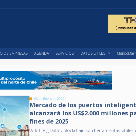
O DE EMPRESAS
AGENDA
SERVICIOS
DATOS ÚTILES
MundoMarit
03 de Enero de 2020
Mercado de los puertos inteligen
alcanzará los US$2.000 millones p
fines de 2025
IA, IoT, Big Data y blockchain son herramientas vitales