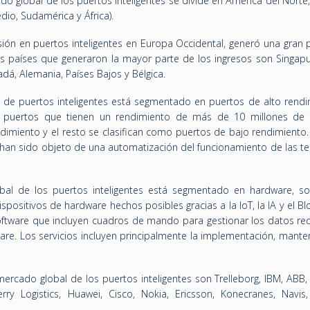
do global de los puertos inteligentes se divide en América del Norte
io, Sudamérica y África).
sión en puertos inteligentes en Europa Occidental, generó una gran 
 países que generaron la mayor parte de los ingresos son Singapur
dá, Alemania, Países Bajos y Bélgica.
 de puertos inteligentes está segmentado en puertos de alto rendi
s puertos que tienen un rendimiento de más de 10 millones de
ndimiento y el resto se clasifican como puertos de bajo rendimiento
 han sido objeto de una automatización del funcionamiento de las te
al de los puertos inteligentes está segmentado en hardware, so
positivos de hardware hechos posibles gracias a la IoT, la IA y el Bl
software que incluyen cuadros de mando para gestionar los datos rec
ware. Los servicios incluyen principalmente la implementación, mant
ercado global de los puertos inteligentes son Trelleborg, IBM, ABB,
ry Logistics, Huawei, Cisco, Nokia, Ericsson, Konecranes, Navis,