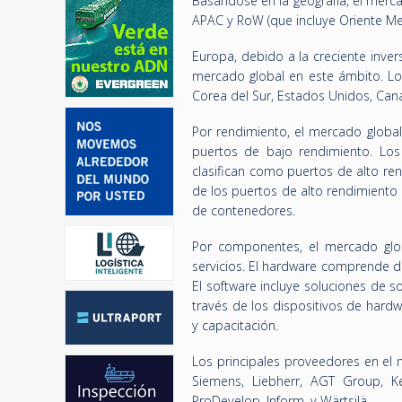
Basándose en la geografía, el merca
APAC y RoW (que incluye Oriente Med
Europa, debido a la creciente inver
mercado global en este ámbito. Los
Corea del Sur, Estados Unidos, Cana
Por rendimiento, el mercado global
puertos de bajo rendimiento. Lo
clasifican como puertos de alto re
de los puertos de alto rendimiento
de contenedores.
Por componentes, el mercado glob
servicios. El hardware comprende dis
El software incluye soluciones de 
través de los dispositivos de hard
y capacitación.
Los principales proveedores en el m
Siemens, Liebherr, AGT Group, Ker
ProDevelop, Inform, y Wärtsilä.