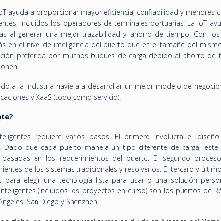
 IoT ayuda a proporcionar mayor eficiencia, confiabilidad y menores c
ntes, incluidos los operadores de terminales portuarias. La IoT ayu
as al generar una mejor trazabilidad y ahorro de tiempo. Con los
 más en el nivel de inteligencia del puerto que en el tamaño del mism
 opción preferida por muchos buques de carga debido al ahorro de 
ionen.
o a la industria naviera a desarrollar un mejor modelo de negocio 
licaciones y XaaS (todo como servicio).
nte?
eligentes requiere varios pasos. El primero involucra el diseñ
n. Dado que cada puerto maneja un tipo diferente de carga, este
as basadas en los requerimientos del puerto. El segundo proceso
entes de los sistemas tradicionales y resolverlos. El tercero y último
para elegir una tecnología lista para usar o una solución person
inteligentes (incluidos los proyectos en curso) son los puertos de 
Ángeles, San Diego y Shenzhen.