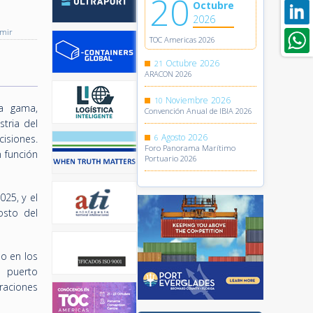
20
Octubre
2026
imir
TOC Americas 2026
Octubre
2026
21
ARACON 2026
Noviembre
2026
10
ta gama,
Convención Anual de IBIA 2026
stria del
Agosto
2026
cisiones.
6
Foro Panorama Marítimo
 función
Portuario 2026
025, y el
osto del
po en los
n puerto
eraciones