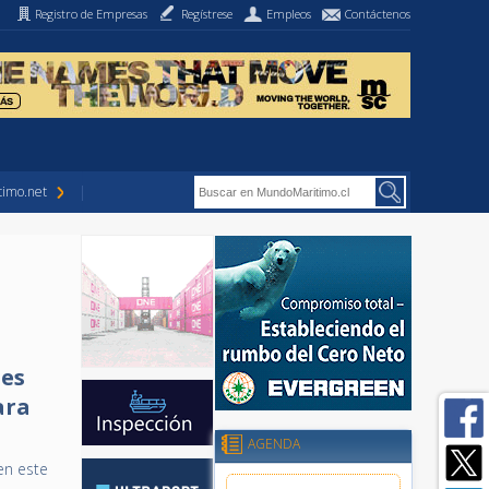
Registro de Empresas
Regístrese
Empleos
Contáctenos
imo.net
tes
ara
AGENDA
 en este