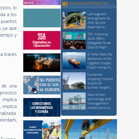
MUNDOMARITIMO.NET
ostos, lo
da a los
Lamaignere
Strengthens Its
 puertos
AOG Service
Expertise to
o, ya que
Support Critical
TOC Americas
tiempo y
Logistics
2026 Offers
Operations
Delegates Three
Days of High-
Level Knowledge
a través
El Niño Tests the
Sharing and
Resilience of the
Networking
Logistics Supply
Chain Along the
Pacific Coast
Container
shipping market
braces for
o de una
further freight
rate increases,
 proceso
Data-driven
though at a
 implica
technology and
slower pace than
management
earlier this
, implica
enable ports to
month
advance
alizada.
sustainability
Róterdam,
without
sacrificing
competitiveness