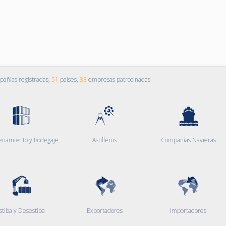
añías registradas,
51
países,
83
empresas patrocinadas
enamiento y Bodegaje
Astilleros
Compañías Navieras
stiba y Desestiba
Exportadores
Importadores