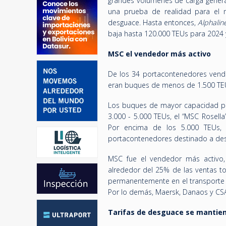
grandes volúmenes de carga genera
una prueba de realidad para el 
desguace. Hasta entonces,
Alphalin
baja hasta 120.000 TEUs para 2024 
MSC el vendedor más activo
De los 34 portacontenedores vendid
eran buques de menos de 1.500 TE
Los buques de mayor capacidad per
3.000 - 5.000 TEUs, el “MSC Rosell
Por encima de los 5.000 TEUs, 
portacontenedores destinado a des
MSC fue el vendedor más activo,
alrededor del 25% de las ventas t
permanentemente en el transporte d
Por lo demás, Maersk, Danaos y CSA
Tarifas de desguace se mantien