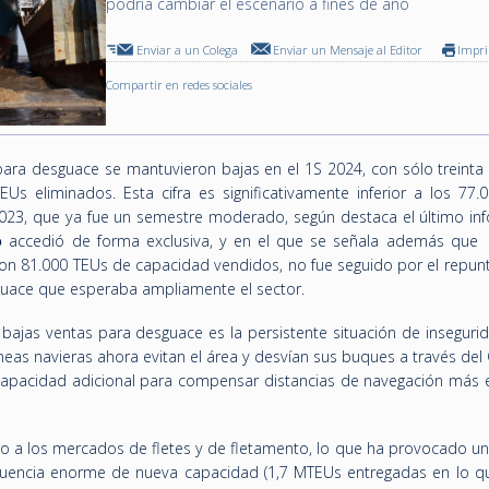
podría cambiar el escenario a fines de año
Enviar a un Colega
Enviar un Mensaje al Editor
Impr
Compartir en redes sociales
ra desguace se mantuvieron bajas en el 1S 2024, con sólo treinta 
s eliminados. Esta cifra es significativamente inferior a los 77.
023, que ya fue un semestre moderado, según destaca el último in
o
accedió de forma exclusiva, y en el que se señala además que e
on 81.000 TEUs de capacidad vendidos, no fue seguido por el repunt
guace que esperaba ampliamente el sector.
 bajas ventas para desguace es la persistente situación de inseguri
neas navieras ahora evitan el área y desvían sus buques a través de
apacidad adicional para compensar distancias de navegación más 
 a los mercados de fletes y de fletamento, lo que ha provocado un
afluencia enorme de nueva capacidad (1,7 MTEUs entregadas en lo q