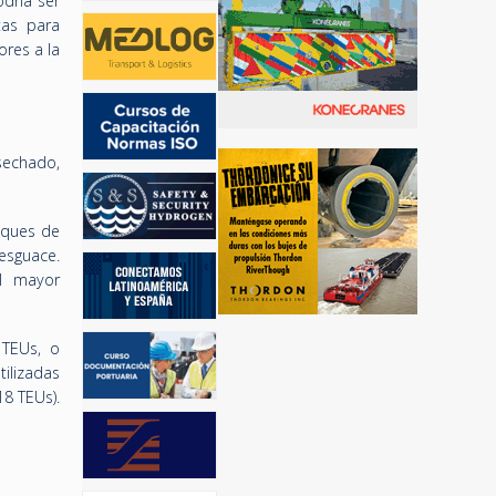
dría ser
tas para
res a la
sechado,
uques de
esguace.
l mayor
 TEUs, o
ilizadas
18 TEUs).