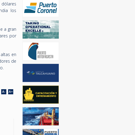
 dólares
ndia los
je a gran
ares por
altas en
dores de
o.