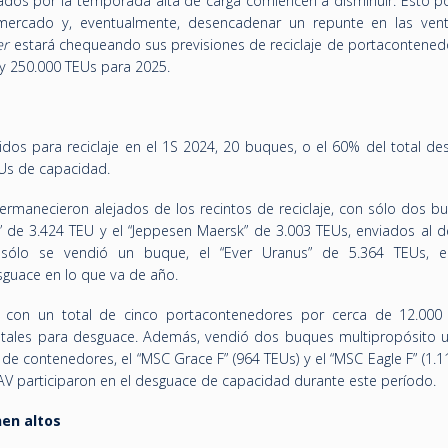
dos por la temporada alta de carga comiencen a disminuir. Esto po
mercado y, eventualmente, desencadenar un repunte en las ven
er
estará chequeando sus previsiones de reciclaje de portacontenedo
y 250.000 TEUs para 2025.
os para reciclaje en el 1S 2024, 20 buques, o el 60% del total de
Us de capacidad.
manecieron alejados de los recintos de reciclaje, con sólo dos b
a” de 3.424 TEU y el “Jeppesen Maersk” de 3.003 TEUs, enviados al d
sólo se vendió un buque, el “Ever Uranus” de 5.364 TEUs, e
guace en lo que va de año.
 con un total de cinco portacontenedores por cerca de 12.000
otales para desguace. Además, vendió dos buques multipropósito ut
e contenedores, el “MSC Grace F” (964 TEUs) y el “MSC Eagle F” (1.1
V participaron en el desguace de capacidad durante este período.
en altos