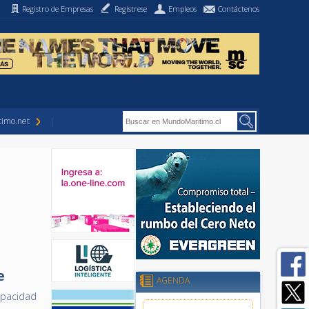
Registro de Empresas
Regístrese
Empleos
Contáctenos
imo.net
e
AGENDA
apacidad