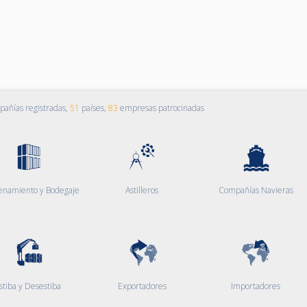
añías registradas,
51
países,
83
empresas patrocinadas
enamiento y Bodegaje
Astilleros
Compañías Navieras
stiba y Desestiba
Exportadores
Importadores