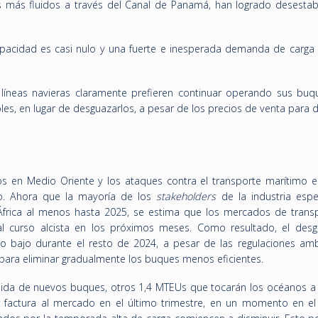
 más fluidos a través del Canal de Panamá, han logrado desestabil
pacidad es casi nulo y una fuerte e inesperada demanda de carga
líneas navieras claramente prefieren continuar operando sus bu
les, en lugar de desguazarlos, a pesar de los precios de venta para
os en Medio Oriente y los ataques contra el transporte marítimo e
o. Ahora que la mayoría de los
stakeholders
de la industria esp
África al menos hasta 2025, se estima que los mercados de trans
l curso alcista en los próximos meses. Como resultado, el des
 bajo durante el resto de 2024, a pesar de las regulaciones amb
 para eliminar gradualmente los buques menos eficientes.
pida de nuevos buques, otros 1,4 MTEUs que tocarán los océanos a 
 factura al mercado en el último trimestre, en un momento en el