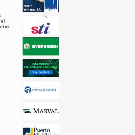
s
 el
uctos