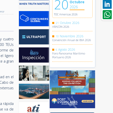
20
Octubre
2026
imir
TOC Americas 2026
Octubre
2026
21
ARACON 2026
Noviembre
2026
10
y cuatro
Convención Anual de IBIA 2026
000 TEUs
Agosto
2026
forme de
6
Foro Panorama Marítimo
l ligero
Portuario 2026
e a gran
dad en el
l Cabo de
extensas
a rápida
ue va de