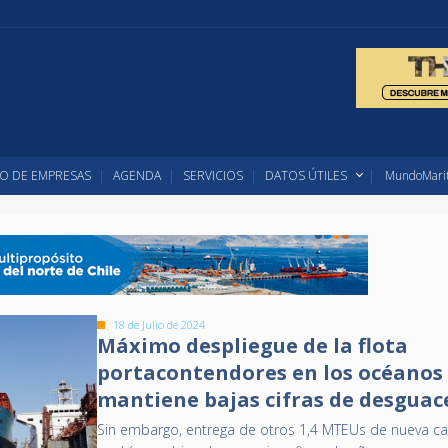
O DE EMPRESAS
AGENDA
SERVICIOS
DATOS ÚTILES
MundoMarit
18 de Julio de 2024
Máximo despliegue de la flota
portacontendores en los océanos
mantiene bajas cifras de desguac
Sin embargo, entrega de otros 1,4 MTEUs de nueva c