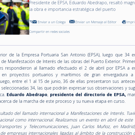
Presidente de EPSA, Eduardo Abedrapo, resaltó magn
la obra e importancia estratégica del puerto
Enviar a un Colega
Enviar un Mensaje al Editor
Impr
Compartir en redes sociales
nterior de la Empresa Portuaria San Antonio (EPSA), luego que 34 
 de Manifestación de Interés de las obras del Puerto Exterior. Prim
es respondieron al llamado efectuado el 2 de abril por EPSA a 
a en proyectos portuarios y marítimos de gran envergadura a s
uego, entre el 1 al 15 de junio, 36 de ellas presentaron sus antece
on seleccionadas 34, las que podrán expresar sus observaciones y su
ica.
Eduardo Abedrapo
,
presidente del directorio de EPSA,
man
cerca de la marcha de este proceso y su nueva etapa en curso.
ltado del llamado internacional a Manifestaciones de Interés. Tuv
acional como internacional. Realizamos un evento en abril de este
ransportes y Telecomunicaciones, Juan Carlos Muñoz, en Madrid,
de empresas internacionales ligadas al ámbito de la construcción 