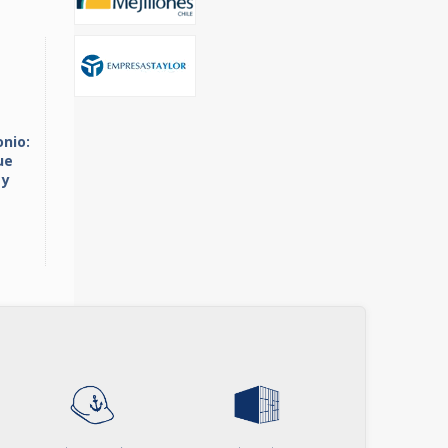
onio:
ue
 y