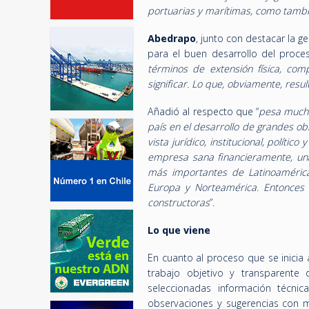
portuarias y marítimas, como tambi
Abedrapo
, junto con destacar la g
para el buen desarrollo del proce
términos de extensión física, com
significar. Lo que, obviamente, resu
Añadió al respecto que “
pesa mucho
país en el desarrollo de grandes obr
vista jurídico, institucional, polít
empresa sana financieramente, una 
más importantes de Latinoamérica 
Europa y Norteamérica. Entonces 
constructoras
”.
Lo que viene
En cuanto al proceso que se inici
trabajo objetivo y transparent
seleccionadas información técnic
observaciones y sugerencias con mi