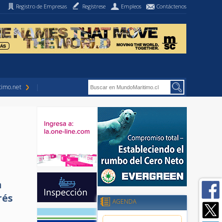
Registro de Empresas
Regístrese
Empleos
Contáctenos
imo.net
n
rés
AGENDA