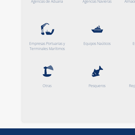
Agencias de Aduana
Agencias Navieras
Almac
Empresas Portuarias y
Equipos Naúticos
E
Terminales Marítimos
Otras
Pesqueros
Rep