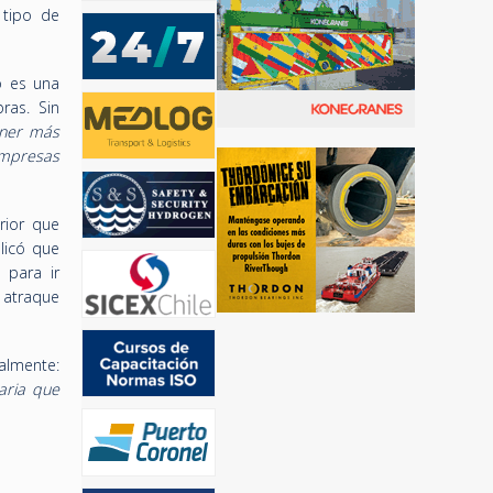
 tipo de
o es una
ras. Sin
ener más
empresas
rior que
licó que
 para ir
e atraque
almente:
aria que