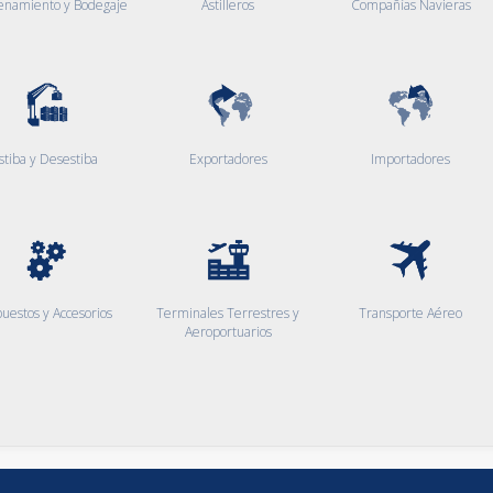
enamiento y Bodegaje
Astilleros
Compañías Navieras
stiba y Desestiba
Exportadores
Importadores
uestos y Accesorios
Terminales Terrestres y
Transporte Aéreo
Aeroportuarios