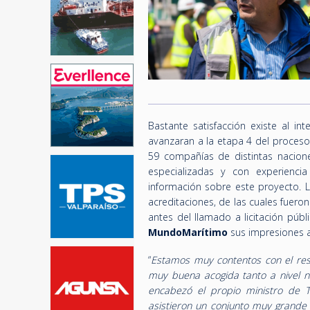
Bastante satisfacción existe al i
avanzaran a la etapa 4 del proceso
59 compañías de distintas nacion
especializadas y con experienci
información sobre este proyecto. L
acreditaciones, de las cuales fuer
antes del llamado a licitación públ
MundoMarítimo
sus impresiones a
“
Estamos muy contentos con el resu
muy buena acogida tanto a nivel n
encabezó el propio ministro de T
asistieron un conjunto muy grande 