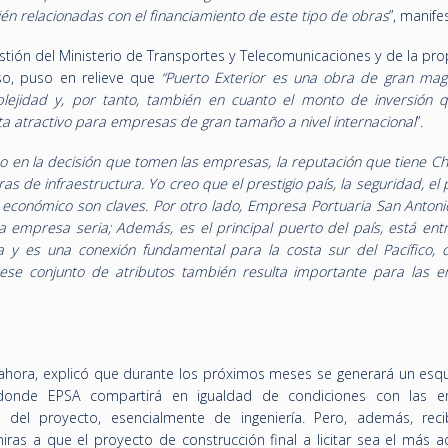
én relacionadas con el financiamiento de este tipo de obras
”, manife
estión del Ministerio de Transportes y Telecomunicaciones y de la pr
so, puso en relieve que
“Puerto Exterior es una obra de gran mag
plejidad y, por tanto, también en cuanto el monto de inversión 
lta atractivo para empresas de gran tamaño a nivel internacional
”.
 en la decisión que tomen las empresas, la reputación que tiene Ch
as de infraestructura. Yo creo que el prestigio país, la seguridad, el
ico y económico son claves. Por otro lado, Empresa Portuaria San Anton
empresa seria; Además, es el principal puerto del país, está entr
y es una conexión fundamental para la costa sur del Pacífico, c
ese conjunto de atributos también resulta importante para las 
a ahora, explicó que durante los próximos meses se generará un es
e donde EPSA compartirá en igualdad de condiciones con las 
a del proyecto, esencialmente de ingeniería. Pero, además, reci
ras a que el proyecto de construcción final a licitar sea el más 