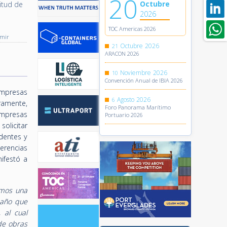
20
Octubre
itud de
2026
TOC Americas 2026
imir
Octubre
2026
21
ARACON 2026
Noviembre
2026
10
Convención Anual de IBIA 2026
empresas
Agosto
2026
6
eramente,
Foro Panorama Marítimo
empresas
Portuario 2026
olicitar
dentes y
gerencias
ifestó a
imos una
 año que
 al cual
de obras