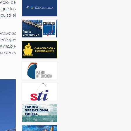
 Molo de
 que los
pulsó el
próximas
omún que
el molo y
un tanto