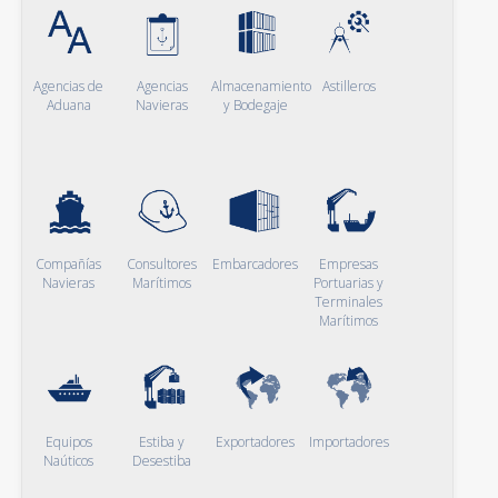
Agencias de
Agencias
Almacenamiento
Astilleros
Aduana
Navieras
y Bodegaje
Compañías
Consultores
Embarcadores
Empresas
Navieras
Marítimos
Portuarias y
Terminales
Marítimos
Equipos
Estiba y
Exportadores
Importadores
Naúticos
Desestiba