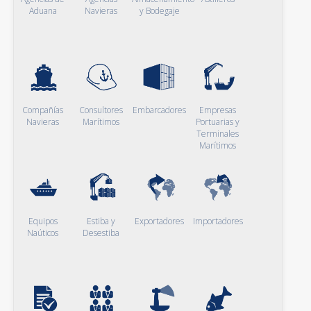
Aduana
Navieras
y Bodegaje
Compañías
Consultores
Embarcadores
Empresas
Navieras
Marítimos
Portuarias y
Terminales
Marítimos
Equipos
Estiba y
Exportadores
Importadores
Naúticos
Desestiba