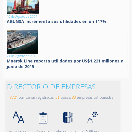
10 de Agosto de 2007
AGUNSA incrementa sus utilidades en un 117%
21 de Agosto de 2015
Maersk Line reporta utilidades por US$1.221 millones a
junio de 2015
DIRECTORIO DE EMPRESAS
3721
compañías registradas,
51
países,
83
empresas patrocinadas
Agencias de
Agencias
Almacenamiento
Astilleros