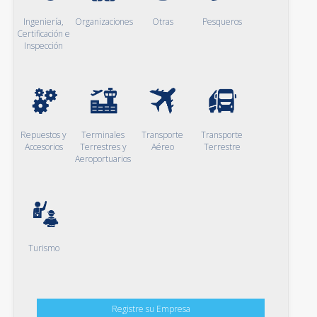
Ingeniería,
Organizaciones
Otras
Pesqueros
Certificación e
Inspección
Repuestos y
Terminales
Transporte
Transporte
Accesorios
Terrestres y
Aéreo
Terrestre
Aeroportuarios
Turismo
Registre su Empresa