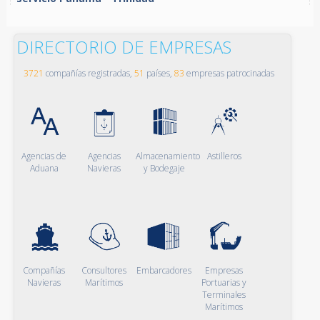
DIRECTORIO DE EMPRESAS
3721
compañías registradas,
51
países,
83
empresas patrocinadas
Agencias de
Agencias
Almacenamiento
Astilleros
Aduana
Navieras
y Bodegaje
Compañías
Consultores
Embarcadores
Empresas
Navieras
Marítimos
Portuarias y
Terminales
Marítimos