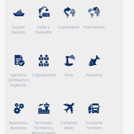
Equipos
Estiba y
Exportadores
Importadores
Naúticos
Desestiba
Ingeniería,
Organizaciones
Otras
Pesqueros
Certificación e
Inspección
Repuestos y
Terminales
Transporte
Transporte
Accesorios
Terrestres y
Aéreo
Terrestre
Aeroportuarios